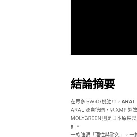
結論摘要
在眾多 5W40 機油中，
ARAL 
ARAL 源自德國，以 XM
MOLYGREEN 則是日本原
計。
一款強調「理性與耐久」，一