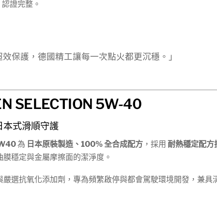
、認證完整。
來超效保護，德國精工讓每一次點火都更沉穩。」
EN SELECTION 5W-40
日本式滑順守護
5W40
為
日本原裝製造、100% 全合成配方
，採用
耐熱穩定配方
油膜穩定與金屬摩擦面的潔淨度。
與嚴選抗氧化添加劑，專為頻繁啟停與都會駕駛環境開發，兼具