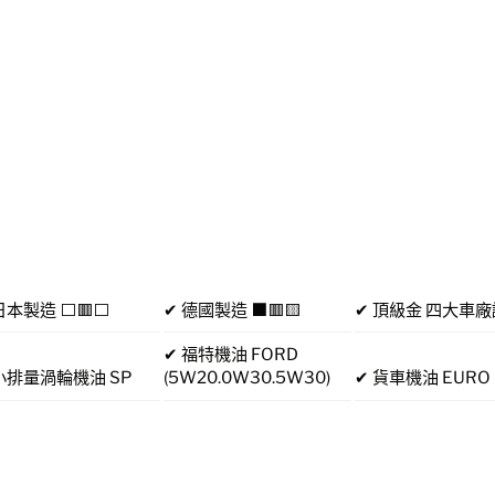
日本製造 ⬜🟥⬜
✔ 德國製造 ⬛🟥🟨
✔ 頂級金 四大車
✔ 福特機油 FORD
小排量渦輪機油 SP
(5W20.0W30.5W30)
✔ 貨車機油 EURO 