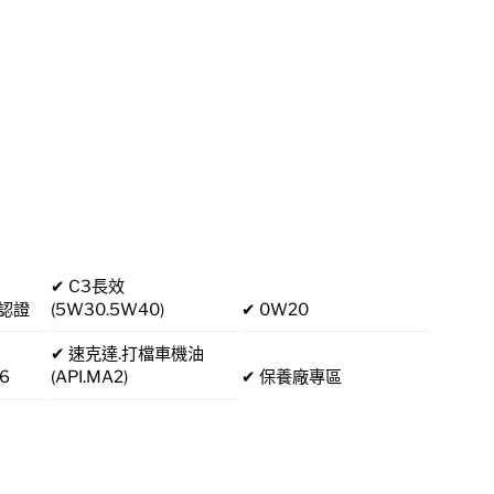
✔ C3長效
廠認證
(5W30.5W40)
✔ 0W20
✔ 速克達.打檔車機油
6
(API.MA2)
✔ 保養廠專區