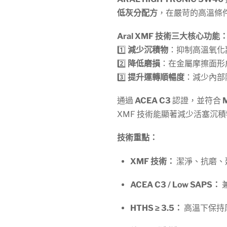
低灰分配方
，在嚴苛的高溫條
Aral XMF 技術三大核心功能
1️⃣
減少沉積物
：抑制高溫氧化
2️⃣
降低磨損
：在金屬摩擦面形
3️⃣
提升運轉順暢度
：減少內部
通過
ACEA C3
認證，並符合
XMF 技術能顯著減少活塞沉
技術重點：
XMF 技術：
潔淨、抗磨、
ACEA C3 / Low SAPS：
HTHS ≥ 3.5：
高溫下保持