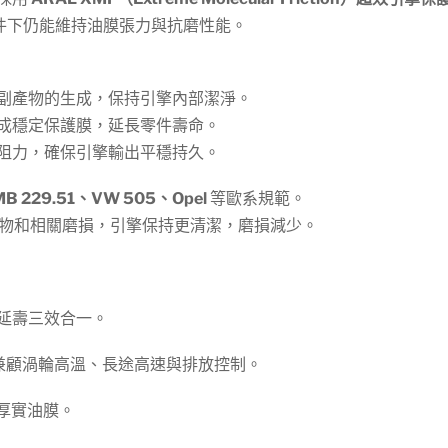
件下仍能維持油膜張力與抗磨性能。
：
副產物的生成，保持引擎內部潔淨。
成穩定保護膜，延長零件壽命。
阻力，確保引擎輸出平穩持久。
MB 229.51、VW 505、Opel
等歐系規範。
積物和相關磨損，引擎保持更清潔，磨損減少。
延壽三效合一。
兼顧渦輪高溫、長途高速與排放控制。
厚實油膜。