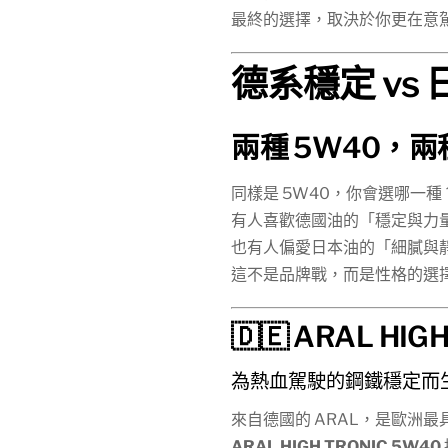
最終的選擇，取決於你更在意
德系穩定 vs
兩種 5W40，
同樣是 5W40，你會選哪一種
有人喜歡德國油的「穩定與力
也有人偏愛日本油的「細膩與
這不是品牌戰，而是性格的選
🇩🇪 ARAL HIG
為熱血駕駛的鋼鐵穩定而
來自德國的 ARAL，是歐洲
ARAL HIGH TRONIC 5W40