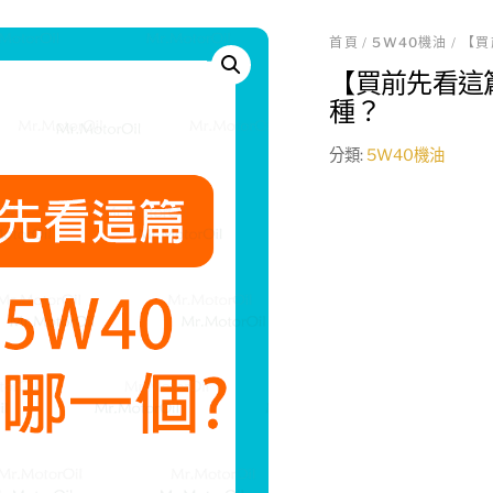
首頁
/
5W40機油
/ 【
【買前先看這
種？
分類:
5W40機油