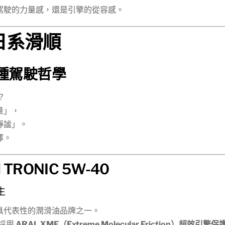
駕駛的力量感，還是引擎的從容感。
 日系滑順
兩種駕駛哲學
？
量」，
靜謐」。
擇。
H TRONIC 5W-40
生
最具代表性的潤滑油品牌之一。
採用
ARAL XMF（Extreme Molecular Friction）超效引擎