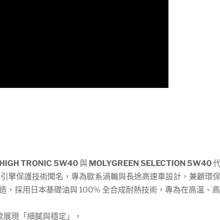
HIGH TRONIC 5W40
與
MOLYGREEN SELECTION 5W40
代
F 超效引擎保護技術聞名，專為歐系渦輪與長途高速車設計，兼顧環
裝製造，採用日本基礎油與 100% 全合成耐熱技術，專為在高溫
款展現「細膩與穩定」，