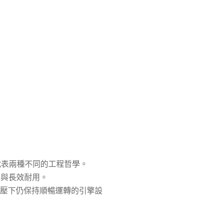
表兩種不同的工程哲學。
保與長效耐用。
、高壓下仍保持順暢運轉的引擎設