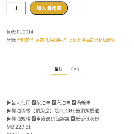
限
加入購物車
時
優
惠
貨號:
FU0014
▼
分類:
全部商品
,
原廠箱
,
德國製造
,
頂級金 各品牌最頂級機油
現
貨
【機
描述
FAQ
油
先
生】
【原
▶皆可使用 🆅柴油車 🆅汽油車 🆅渦輪車
廠
▶機油等級【頂級金】是FUCHS最頂級機油
箱
▶機油規格 🆅車廠最頂級認證 🆅低硫低灰份
12L】
MB 229.51
FUCHS