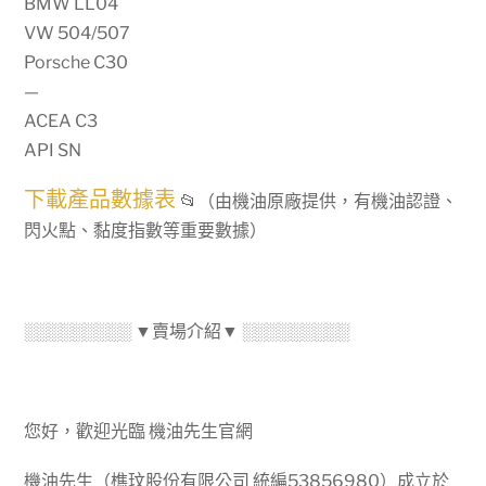
BMW LL04
TITAN
VW 504/507
GT1
Porsche C30
PRO
—
C3
ACEA C3
5W30【德
API SN
國
製】，
下載產品數據表
📂（由機油原廠提供，有機油認證、
稀
閃火點、黏度指數等重要數據）
有
德
製
機
░░░░░░░░░ ▼賣場介紹▼ ░░░░░░░░░
油
數
量
您好，歡迎光臨 機油先生官網
機油先生（樵玟股份有限公司 統編53856980）成立於