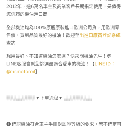
2012年，逾6萬名車主及商業客戶長期指定使用，是值得
您信賴的機油進口商
全部機油均為100%原瓶原裝進口歐洲公司貨，用歐洲零
售價，買到品質最好的機油！歡迎至
出進口廠商登記系統
查詢
想用最好、不知道機油怎麼選？快來問機油先生！💬
LINE客服會幫您挑選最適合愛車的機油！【
LINE ID：
@mr.motoroil
】
░░░░░░░░░ ▼下單流程▼ ░░░░░░░░░
➊ 確認機油符合車主手冊對認證等級的要求，若不確定可