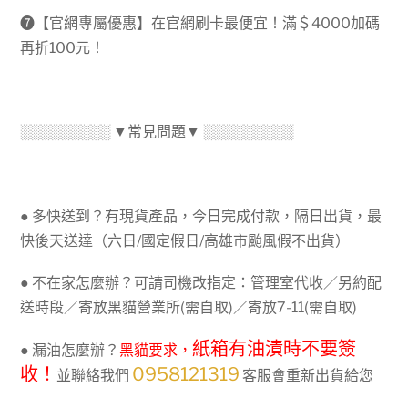
➐【官網專屬優惠】在官網刷卡最便宜！滿＄4000加碼
再折100元！
░░░░░░░░░ ▼常見問題▼ ░░░░░░░░░
● 多快送到？有現貨產品，今日完成付款，隔日出貨，最
快後天送達（六日/國定假日/高雄市颱風假不出貨）
● 不在家怎麼辦？可請司機改指定：管理室代收／另約配
送時段／寄放黑貓營業所(需自取)／寄放7-11(需自取)
紙箱有油漬時不要簽
● 漏油怎麼辦？
黑貓要求，
收！
0958121319
並聯絡我們
客服會重新出貨給您