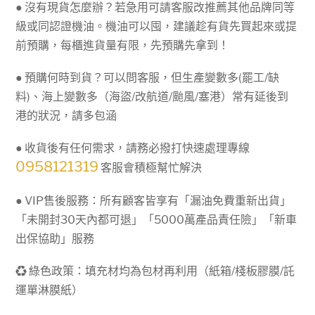
● 沒有現貨怎麼辦？若急用可請客服改推薦其他品牌同等
級或同認證機油。機油可以囤，建議趁有貨先買起來或提
前預購，每櫃進貨量有限，先預購先拿到！
● 預購何時到貨？可以問客服，但生產變數多(罷工/缺
料)、海上變數多（海盜/改航道/颱風/塞港）常有延後到
港的狀況，請多包涵
● 收貨後有任何需求，請務必撥打快速處理專線
0958121319
客服會積極幫忙解決
● VIP售後服務：所有顧客皆享有「漏油免費重新出貨」
「未開封30天內都可退」「5000萬產品責任險」「新車
出保協助」服務
♻ 綠色政策：填充材均為包材再利用（紙箱/棧板膠膜/託
運單淋膜紙）