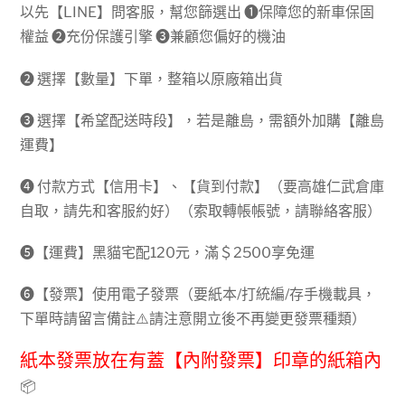
以先【LINE】問客服，幫您篩選出 ➊保障您的新車保固
權益 ➋充份保護引擎 ➌兼顧您偏好的機油
➋ 選擇【數量】下單，整箱以原廠箱出貨
➌ 選擇【希望配送時段】，若是離島，需額外加購【離島
運費】
➍ 付款方式【信用卡】、【貨到付款】（要高雄仁武倉庫
自取，請先和客服約好）（索取轉帳帳號，請聯絡客服）
➎【運費】黑貓宅配120元，滿＄2500享免運
➏【發票】使用電子發票（要紙本/打統編/存手機載具，
下單時請留言備註⚠️請注意開立後不再變更發票種類）
紙本發票放在有蓋【內附發票】印章的紙箱內
📦