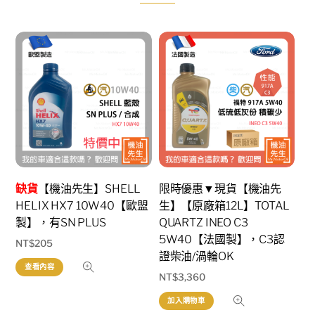
缺貨
【機油先生】SHELL
限時優惠▼現貨【機油先
HELIX HX7 10W40【歐盟
生】【原廠箱12L】TOTAL
製】，有SN PLUS
QUARTZ INEO C3
5W40【法國製】，C3認
NT$
205
證柴油/渦輪OK
查看內容
NT$
3,360
加入購物車