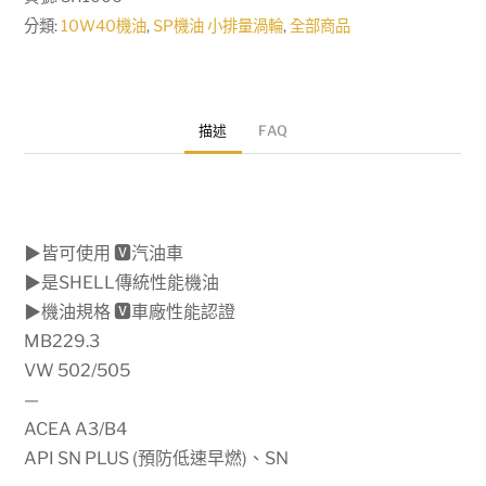
分類:
10W40機油
,
SP機油 小排量渦輪
,
全部商品
描述
FAQ
▶皆可使用 🆅汽油車
▶是SHELL傳統性能機油
▶機油規格 🆅車廠性能認證
MB229.3
VW 502/505
—
ACEA A3/B4
API SN PLUS (預防低速早燃)、SN