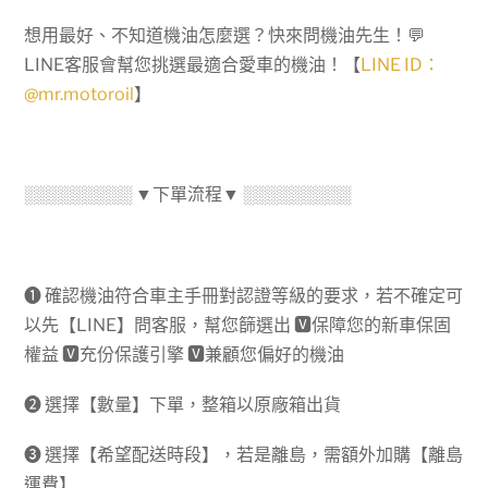
想用最好、不知道機油怎麼選？快來問機油先生！💬
LINE客服會幫您挑選最適合愛車的機油！【
LINE ID：
@mr.motoroil
】
░░░░░░░░░ ▼下單流程▼ ░░░░░░░░░
➊ 確認機油符合車主手冊對認證等級的要求，若不確定可
以先【LINE】問客服，幫您篩選出
🆅
保障您的新車保固
權益
🆅
充份保護引擎
🆅
兼顧您偏好的機油
➋ 選擇【數量】下單，整箱以原廠箱出貨
➌ 選擇【希望配送時段】，若是離島，需額外加購【離島
運費】