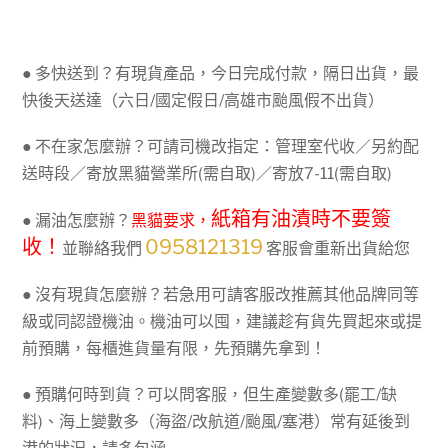
● 多快送到？有現貨產品，今日完成付款，隔日出貨，最
快後天送達（六日/國定假日/高雄市颱風假不出貨）
● 不在家怎麼辦？可請司機改指定：管理室代收／另約配
送時段／寄放黑貓營業所(需自取)／寄放7-11(需自取)
紙箱有油漬時不要簽
● 漏油怎麼辦？
黑貓要求，
收！
0958121319
並聯絡我們
客服會重新出貨給您
● 沒有現貨怎麼辦？若急用可請客服改推薦其他品牌同等
級或同認證機油。機油可以囤，建議趁有貨先買起來或提
前預購，每櫃進貨量有限，先預購先拿到！
● 預購何時到貨？可以問客服，但生產變數多(罷工/缺
料)、海上變數多（海盜/改航道/颱風/塞港）常有延後到