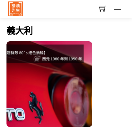
Skip
Men
to
content
義大利