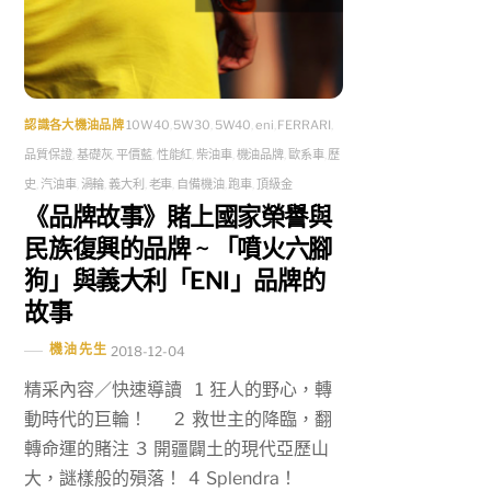
認識各大機油品牌
10W40
,
5W30
,
5W40
,
eni
,
FERRARI
,
品質保證
,
基礎灰
,
平價藍
,
性能紅
,
柴油車
,
機油品牌
,
歐系車
,
歷
史
,
汽油車
,
渦輪
,
義大利
,
老車
,
自備機油
,
跑車
,
頂級金
《品牌故事》賭上國家榮譽與
民族復興的品牌 ~ 「噴火六腳
狗」與義大利「ENI」品牌的
故事
機油先生
2018-12-04
精采內容／快速導讀 1 狂人的野心，轉
動時代的巨輪！ 2 救世主的降臨，翻
轉命運的賭注 3 開疆闢土的現代亞歷山
大，謎樣般的殞落！ 4 Splendra！