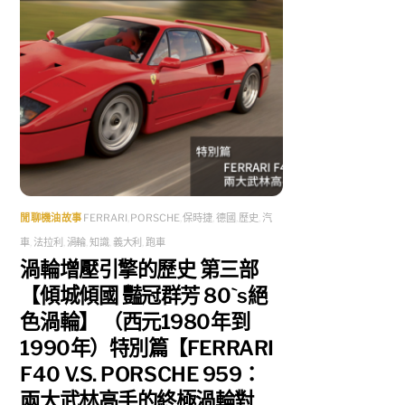
閒聊機油故事
FERRARI
,
PORSCHE
,
保時捷
,
德國
,
歷史
,
汽
車
,
法拉利
,
渦輪
,
知識
,
義大利
,
跑車
渦輪增壓引擎的歷史 第三部
【傾城傾國 豔冠群芳 80`s絕
色渦輪】 （西元1980年到
1990年）特別篇【FERRARI
F40 V.S. PORSCHE 959：
兩大武林高手的終極渦輪對