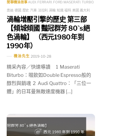
閒聊機油故事
AUDI
,
FERRARI
,
FORD
,
MASERATI
,
TURBO
,
奧迪
,
德國
,
歷史
,
汽車
,
法拉利
,
渦輪
,
知識
,
福特
,
美國
,
義大利
渦輪增壓引擎的歷史 第三部
【傾城傾國 豔冠群芳 80`s絕
色渦輪】 （西元1980年到
1990年）
機油先生
2019-10-28
精采內容／快速導讀 1 Maserati
Biturbo：啜飲如Double Espresso般的
醇烈與銷魂 2 Audi Quattro：「三位一
體」的日耳曼無敵速度機器 […]