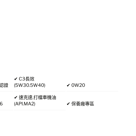
✔ C3長效
廠認證
(5W30.5W40)
✔ 0W20
✔ 速克達.打檔車機油
6
(API.MA2)
✔ 保養廠專區