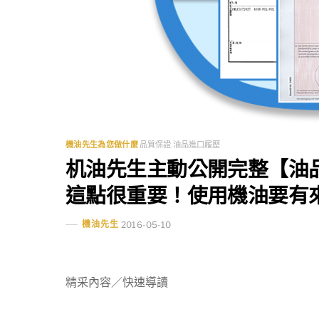
機油先生為您做什麼
品質保證
,
油品進口履歷
机油先生主動公開完整【油
這點很重要！使用機油要有
機油先生
2016-05-10
精采內容／快速導讀