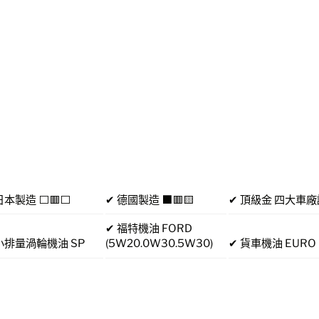
日本製造 ⬜🟥⬜
✔ 德國製造 ⬛🟥🟨
✔ 頂級金 四大車
✔ 福特機油 FORD
小排量渦輪機油 SP
(5W20.0W30.5W30)
✔ 貨車機油 EURO 