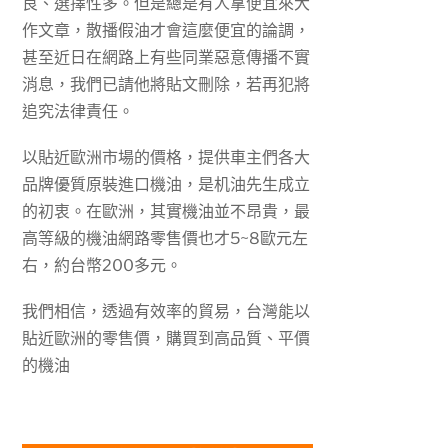
良、選擇性多。但是總是有人拿便宜來大
作文章，散播假油才會這麼便宜的論調，
甚至近日在網路上有些同業惡意傳播不實
消息，我們已請他將貼文刪除，若再犯將
追究法律責任。
以貼近歐洲市場的價格，提供車主們各大
品牌優質原裝進口機油，是机油先生成立
的初衷。在歐洲，其實機油並不昂貴，最
高等級的機油網路零售價也才5~8歐元左
右，約台幣200多元。
我們相信，透過有效率的貿易，台灣能以
貼近歐洲的零售價，購買到高品質、平價
的機油