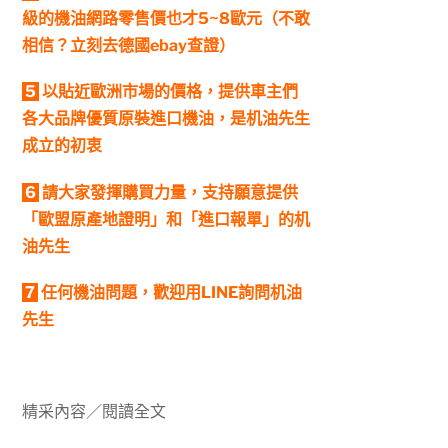
級的機油網路零售價也才5~8歐元（不敢
相信？立刻去德國ebay查證）
5
以貼近歐洲市場的價格，提供車主們
各大品牌優質原裝進口機油，是机油先生
成立的初衷
6
請大家發揮購買力量，支持願意提供
「歐盟原產地證明」和「進口報單」的机
油先生
7
任何機油問題，歡迎用LINE詢問机油
先生
精采內容／閱讀全文