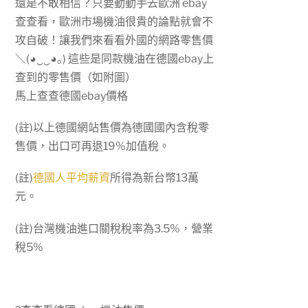
還是不敢相信？只要動動手去歐洲 ebay
查查看，歐洲市場機油很貴的論點就會不
攻自破！讓我們來看看外國的網路零售價
＼(◕‿‿◕｡) 這些是同款機油在德國ebay上
查到的零售價（如附圖）
馬上查查德國ebay價格
(註)以上德國網站售價為德國國內含稅零
售價，出口可再退19%加值稅。
(註)
德國人平均薪資
所得為新台幣13萬
元。
(註)台灣機油進口關稅稅率為3.5%，營業
稅5%