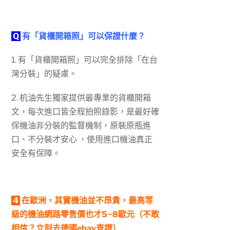
Q
有「貨櫃開箱照」可以保證什麼？
1. 有「貨櫃開箱照」可以完全排除「在台
灣分裝」的疑慮。
2.
机油先生獨家提供最專業的貨櫃開箱
文，每次進口皆全程拍照錄影，是最好確
保機油非分裝的監督機制，原裝原瓶進
口、不分裝才安心 ，使用進口機油真正
安全有保障。
4
在歐洲，其實機油並不昂貴，最高等
級的機油網路零售價也才5~8歐元（不敢
相信？立刻去德國ebay查證）