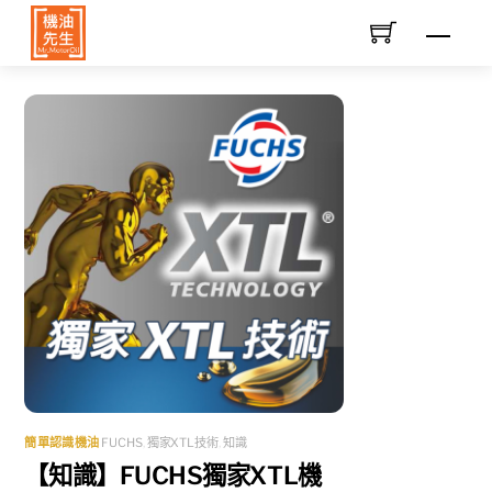
Skip
Men
to
content
簡單認識機油
FUCHS
,
獨家XTL技術
,
知識
【知識】FUCHS獨家XTL機