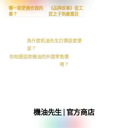
哪一款更適合我的
《品牌故事》從工
車？
匠之子到產業巨
是【頂級金】等級
人：世界最大獨立
的FUCHS PRO
潤滑油品製造供應
C3？
商集團 FUCHS
還是【性能紅】等
PETROLUB SE
為什麼机油先生訂價這麼便
級的TOTAL
的故事
宜？
MC3？
你知道這款機油的外國零售價
嗎？
機油先生 | 官方商店