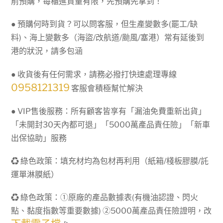
前預購，每櫃進貨量有限，先預購先拿到！
● 預購何時到貨？可以問客服，但生產變數多(罷工/缺
料)、海上變數多（海盜/改航道/颱風/塞港）常有延後到
港的狀況，請多包涵
● 收貨後有任何需求，請務必撥打快速處理專線
0958121319
客服會積極幫忙解決
● VIP售後服務：所有顧客皆享有「漏油免費重新出貨」
「未開封30天內都可退」「5000萬產品責任險」「新車
出保協助」服務
♻ 綠色政策：填充材均為包材再利用（紙箱/棧板膠膜/託
運單淋膜紙）
♻ 綠色政策：①原廠的產品數據表(有機油認證、閃火
點、黏度指數等重要數據) ②5000萬產品責任險證明，改