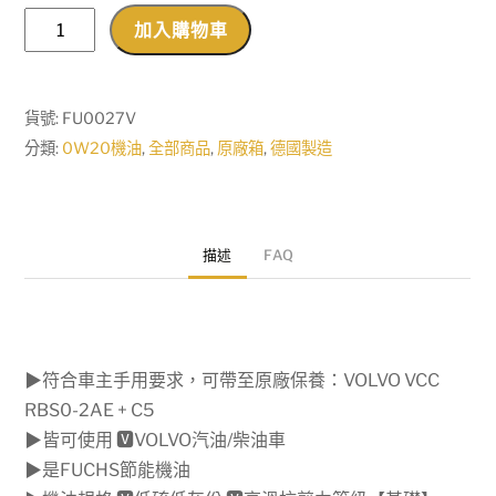
現
加入購物車
貨
【機
油
貨號:
FU0027V
先
分類:
0W20機油
,
全部商品
,
原廠箱
,
德國製造
生】
【原
廠
描述
FAQ
箱
12L】
德
國
▶符合車主手用要求，可帶至原廠保養：VOLVO VCC
製
RBS0-2AE + C5
FUCHS
▶皆可使用 🆅VOLVO汽油/柴油車
TITAN
▶是FUCHS節能機油
GT1