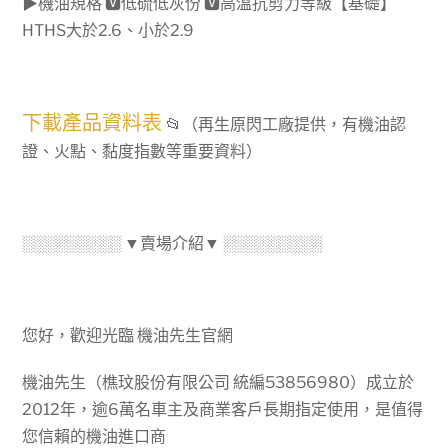
▶機油規格 🆅低硫低灰份 🆅高溫抗剪力等級【基礎】
PRO
HTHS大於2.6、小於2.9
V
0W20，
VOLVO
RBS0-
下載產品資料表
📂（再生原閃工廠提供，有機油認
2AE+C5
證、火點、黏度指數等重要資料）
保
護
cDPF
░░░░░░░░░ ▼賣場介紹▼ ░░░░░░░░░
數
量
您好，歡迎光臨 機油先生官網
機油先生（樵玟股份有限公司 統編53856980）成立於
2012年，逾6萬名車主及商業客戶長期指定使用，是值得
您信賴的機油進口商