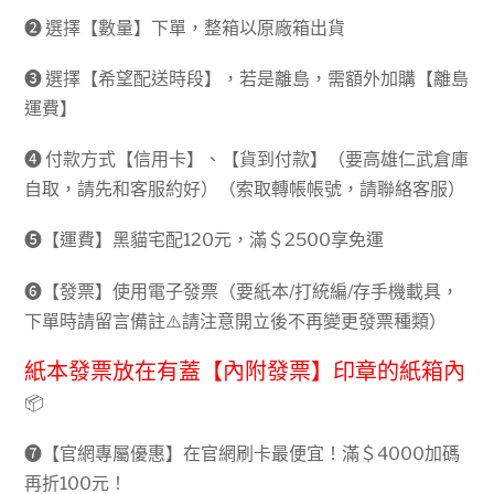
➋ 選擇【數量】下單，整箱以原廠箱出貨
➌ 選擇【希望配送時段】，若是離島，需額外加購【離島
運費】
➍ 付款方式【信用卡】、【貨到付款】（要高雄仁武倉庫
自取，請先和客服約好）（索取轉帳帳號，請聯絡客服）
➎【運費】黑貓宅配120元，滿＄2500享免運
➏【發票】使用電子發票（要紙本/打統編/存手機載具，
下單時請留言備註⚠️請注意開立後不再變更發票種類）
紙本發票放在有蓋【內附發票】印章的紙箱內
📦
➐【官網專屬優惠】在官網刷卡最便宜！滿＄4000加碼
再折100元！