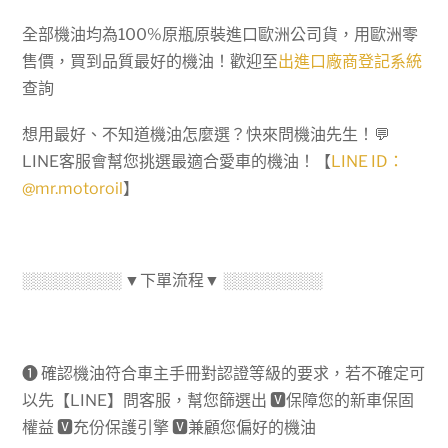
全部機油均為100%原瓶原裝進口歐洲公司貨，用歐洲零
售價，買到品質最好的機油！歡迎至
出進口廠商登記系統
查詢
想用最好、不知道機油怎麼選？快來問機油先生！💬
LINE客服會幫您挑選最適合愛車的機油！【
LINE ID：
@mr.motoroil
】
░░░░░░░░░ ▼下單流程▼ ░░░░░░░░░
➊ 確認機油符合車主手冊對認證等級的要求，若不確定可
以先【LINE】問客服，幫您篩選出
🆅
保障您的新車保固
權益
🆅
充份保護引擎
🆅
兼顧您偏好的機油