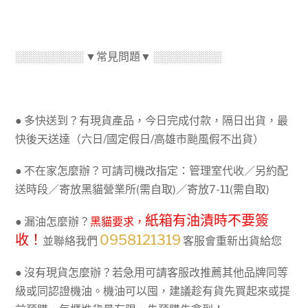
░░░░░░░░░ ▼常見問題▼ ░░░░░░░░░
● 多快送到？有現貨產品，今日完成付款，隔日出貨，最
快後天送達（六日/國定假日/高雄市颱風假不出貨）
● 不在家怎麼辦？可請司機改指定：管理室代收／另約配
送時段／寄放黑貓營業所(需自取)／寄放7-11(需自取)
紙箱有油漬時不要簽
● 漏油怎麼辦？
黑貓要求，
收！
0958121319
並聯絡我們
客服會重新出貨給您
● 沒有現貨怎麼辦？若急用可請客服改推薦其他品牌同等
級或同認證機油。機油可以囤，建議趁有貨先買起來或提