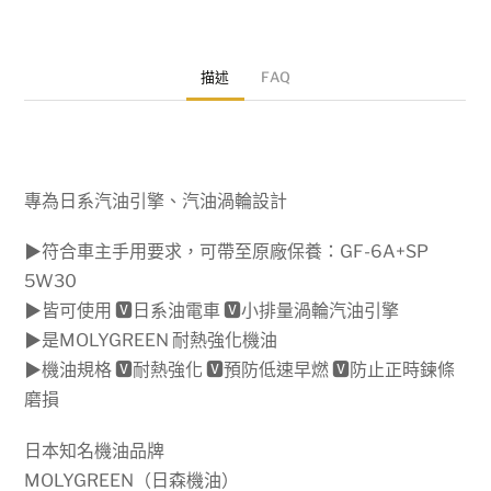
【鐵
罐
描述
FAQ
4L】
日
本
製
專為日系汽油引擎、汽油渦輪設計
MOLYGREEN
PRO
▶符合車主手用要求，可帶至原廠保養：GF-6A+SP
S
5W30
5W30，
▶皆可使用 🆅日系油電車 🆅小排量渦輪汽油引擎
全
▶是MOLYGREEN 耐熱強化機油
合
▶機油規格 🆅耐熱強化 🆅預防低速早燃 🆅防止正時鍊條
成
磨損
小
排
日本知名機油品牌
量
MOLYGREEN（日森機油）