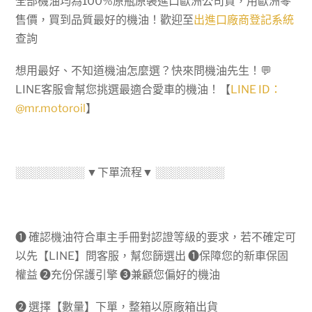
全部機油均為100%原瓶原裝進口歐洲公司貨，用歐洲零
售價，買到品質最好的機油！歡迎至
出進口廠商登記系統
查詢
想用最好、不知道機油怎麼選？快來問機油先生！💬
LINE客服會幫您挑選最適合愛車的機油！【
LINE ID：
@mr.motoroil
】
░░░░░░░░░ ▼下單流程▼ ░░░░░░░░░
➊ 確認機油符合車主手冊對認證等級的要求，若不確定可
以先【LINE】問客服，幫您篩選出 ➊保障您的新車保固
權益 ➋充份保護引擎 ➌兼顧您偏好的機油
➋ 選擇【數量】下單，整箱以原廠箱出貨