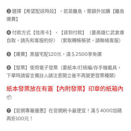
➌ 選擇【希望配送時段】，若是離島，需額外加購【離島
運費】
➍ 付款方式【信用卡】、【貨到付款】（要高雄仁武倉庫
自取，請先和客服約好）（索取轉帳帳號，請聯絡客服）
➎【運費】黑貓宅配120元，滿＄2500享免運
➏【發票】使用電子發票（要紙本/打統編/存手機載具，
下單時請留言備註⚠️請注意開立後不再變更發票種類）
紙本發票放在有蓋【內附發票】印章的紙箱內
📦
➐【官網專屬優惠】在官網刷卡最便宜！滿＄4000加碼
再折100元！