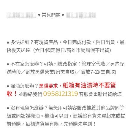
░░░░░░░░░ ▼常見問題▼ ░░░░░░░░░
● 多快送到？有現貨產品，今日完成付款，隔日出貨，最
快後天送達（六日/國定假日/高雄市颱風假不出貨）
● 不在家怎麼辦？可請司機改指定：管理室代收／另約配
送時段／寄放黑貓營業所(需自取)／寄放7-11(需自取)
紙箱有油漬時不要簽
● 漏油怎麼辦？
黑貓要求，
收！
0958121319
並聯絡我們
客服會重新出貨給您
● 沒有現貨怎麼辦？若急用可請客服改推薦其他品牌同等
級或同認證機油。機油可以囤，建議趁有貨先買起來或提
前預購，每櫃進貨量有限，先預購先拿到！