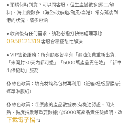
● 預購何時到貨？可以問客服，但生產變數多(罷工/缺
料)、海上變數多（海盜/改航道/颱風/塞港）常有延後到
港的狀況，請多包涵
● 收貨後有任何需求，請務必撥打快速處理專線
0958121319
客服會積極幫忙解決
● VIP售後服務：所有顧客皆享有「漏油免費重新出貨」
「未開封30天內都可退」「5000萬產品責任險」「新車
出保協助」服務
♻ 綠色政策：填充材均為包材再利用（紙箱/棧板膠膜/託
運單淋膜紙）
♻ 綠色政策：①原廠的產品數據表(有機油認證、閃火
點、黏度指數等重要數據) ②5000萬產品責任險證明，改
下載電子檔
📂