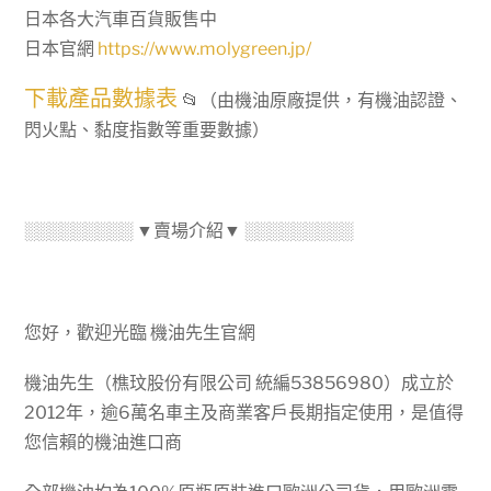
渦
日本各大汽車百貨販售中
輪
日本官網
https://www.molygreen.jp/
SP
耐
下載產品數據表
📂（由機油原廠提供，有機油認證、
熱
閃火點、黏度指數等重要數據）
強
化
數
░░░░░░░░░ ▼賣場介紹▼ ░░░░░░░░░
量
您好，歡迎光臨 機油先生官網
機油先生（樵玟股份有限公司 統編53856980）成立於
2012年，逾6萬名車主及商業客戶長期指定使用，是值得
您信賴的機油進口商