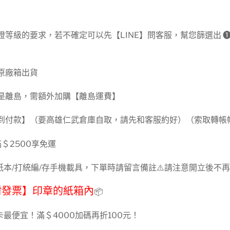
證等級的要求，若不確定可以先【LINE】問客服，幫您篩選出 
原廠箱出貨
若是離島，需額外加購【離島運費】
貨到付款】（要高雄仁武倉庫自取，請先和客服約好）（索取轉帳
＄2500享免運
本/打統編/存手機載具，下單時請留言備註⚠️請注意開立後不
附發票】印章的紙箱內
📦
最便宜！滿＄4000加碼再折100元！