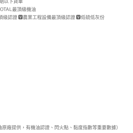
四期以下貨車
OTAL最頂級機油
頂級認證 🆅農業工程設備最頂級認證 🆅低硫低灰份
機油原廠提供，有機油認證、閃火點、黏度指數等重要數據）