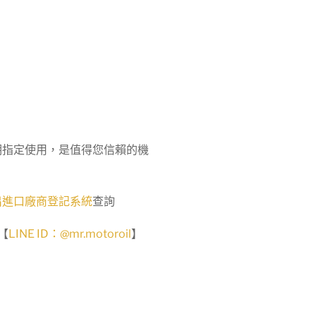
長期指定使用，是值得您信賴的機
出進口廠商登記系統
查詢
【
LINE ID：@mr.motoroil
】