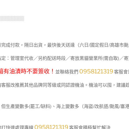
░░░░░░░░
日完成付款，隔日出貨，最快後天送達（六日/國定假日/高雄市
定：管理室代收／另約配送時段／寄放黑貓營業所(需自取)／寄放7
箱有油漬時不要簽收！
0958121319
並聯絡我們
客服會
可請客服改推薦其他品牌同等級或同認證機油。機油可以囤，建議
！
，但生產變數多(罷工/缺料)、海上變數多（海盜/改航道/颱風/
0958121319
撥打快速處理專線
客服會積極幫忙解決