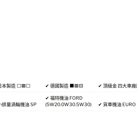
日本製造 ⬜🟥⬜
✔ 德國製造 ⬛🟥🟨
✔ 頂級金 四大車
✔ 福特機油 FORD
小排量渦輪機油 SP
(5W20.0W30.5W30)
✔ 貨車機油 EURO 