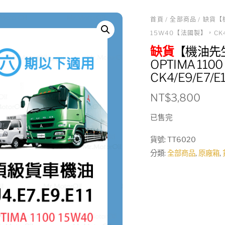
首頁
/
全部商品
/ 缺貨【
15W40【法國製】，CK4/
缺貨
【機油先生
OPTIMA 11
CK4/E9/E7/E1
NT$
3,800
已售完
貨號:
TT6020
分類:
全部商品
,
原廠箱
,