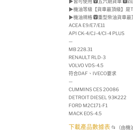
▶皆可使用 🆅五六期貨車 🆅
▶機油等級【貨車最頂級】是T
▶機油規格 🆅重型柴油貨車最
ACEA E9/E7/E11
API CK-4/CJ-4/CI-4 PLUS
—
MB 228.31
RENAULT RLD-3
VOLVO VDS-4.5
符合DAF、IVECO要求
—
CUMMINS CES 20086
DETROIT DIESEL 93K222
FORD M2C171-F1
MACK EOS-4.5
下載產品數據表
📂（由