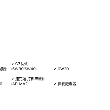
✔ C3長效
廠認證
(5W30.5W40)
✔ 0W20
✔ 速克達.打檔車機油
6
(API.MA2)
✔ 保養廠專區