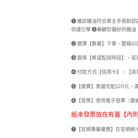
➊ 確認機油符合車主手冊對認
保護引擎 ➌兼顧您偏好的機油
➋ 選擇【數量】下單，整箱以
➌ 選擇【希望配送時段】，
➍ 付款方式【信用卡】、【
➎【運費】黑貓宅配120元，滿
➏【發票】使用電子發票（要紙
紙本發票放在有蓋【內
➐【官網專屬優惠】在官網刷卡