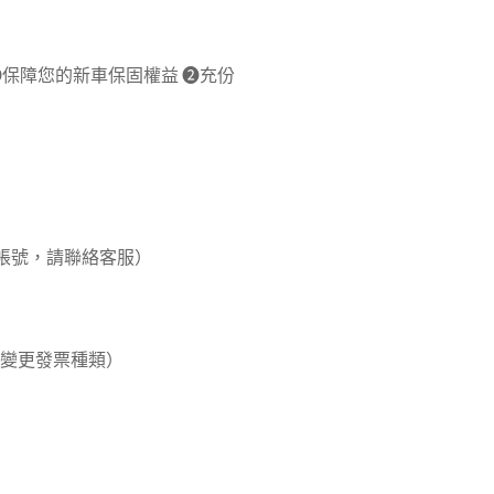
➊保障您的新車保固權益 ➋充份
帳號，請聯絡客服）
再變更發票種類）