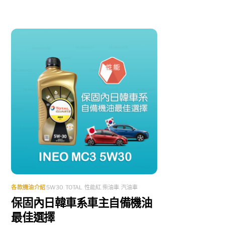
各款機油介紹
5W30
,
TOTAL
,
性能紅
,
柴油車
,
汽油車
保固內日韓車系車主自備機油
最佳選擇