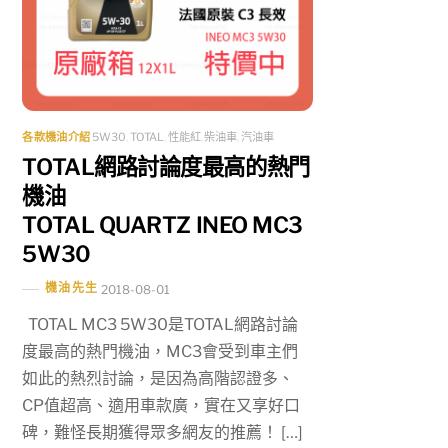
各款機油介紹
5W30
,
TOTAL
,
性能紅
,
柴油車
,
汽油車
TOTAL網路討論度最高的熱門
機油
TOTAL QUARTZ INEO MC3
5W30
機油先生
2018-08-01
TOTAL MC3 5W30是TOTAL網路討論
度最高的熱門機油，MC3會受到車主們
如此的熱烈討論，是因為高階認證多、
CP值超高、適用車款廣，實在又享好口
碑，難怪長期獲得眾多網友的推薦！ […]