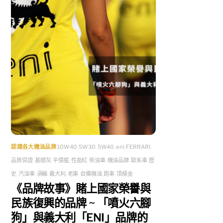
認識各大機油品牌
10W40
,
5W30
,
5W40
,
eni
,
FERRARI
,
品質保證
,
基礎灰
,
平價藍
,
性能紅
,
柴油車
,
機油品牌
,
歐系車
,
歷
史
,
汽油車
,
渦輪
,
義大利
,
老車
,
自備機油
,
跑車
,
頂級金
《品牌故事》賭上國家榮譽與
民族復興的品牌 ~ 「噴火六腳
狗」與義大利「ENI」品牌的