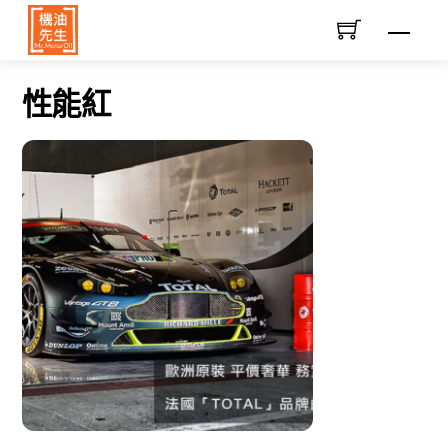
Skip
Men
to
content
性能紅