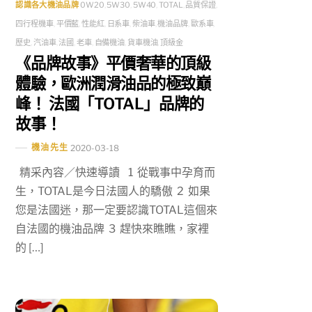
認識各大機油品牌
0W20
,
5W30
,
5W40
,
TOTAL
,
品質保證
,
四行程機車
,
平價藍
,
性能紅
,
日系車
,
柴油車
,
機油品牌
,
歐系車
,
歷史
,
汽油車
,
法國
,
老車
,
自備機油
,
貨車機油
,
頂級金
《品牌故事》平價奢華的頂級
體驗，歐洲潤滑油品的極致巔
峰！ 法國「TOTAL」品牌的
故事！
機油先生
2020-03-18
精采內容／快速導讀 1 從戰事中孕育而
生，TOTAL是今日法國人的驕傲 2 如果
您是法國迷，那一定要認識TOTAL這個來
自法國的機油品牌 3 趕快來瞧瞧，家裡
的 […]