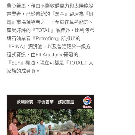
費心著墨，藉由不斷收購風力與太陽能發
電業者，已從傳統的『黑金』躍居為『綠
電』市場領導者之一。至於在耳熟能詳、
廣受好評的『
TOTAL
』品牌外，比利時老
牌石油業者『
Petrofina
』所推出的
『
FINA
』潤滑油，以及曾活躍於一級方
程式賽道，由
Elf Aquitaine
研發的
『
ELF
』機油，現在可都是『
TOTAL
』大
家族的成員囉。