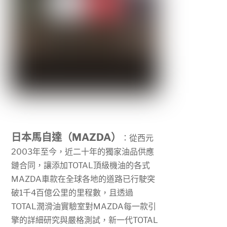
日本馬自達（MAZDA）
：從西元
2003
年至今，近二十年的獨家油品供應
鏈合同，讓添加
TOTAL
頂級機油的各式
MAZDA
車款在全球各地的道路已行駛突
破
1
千
4
百億公里的里程數，且透過
TOTAL
潤滑油實驗室對
MAZDA
每一款引
擎的詳細研究與嚴格測試，新一代
TOTAL