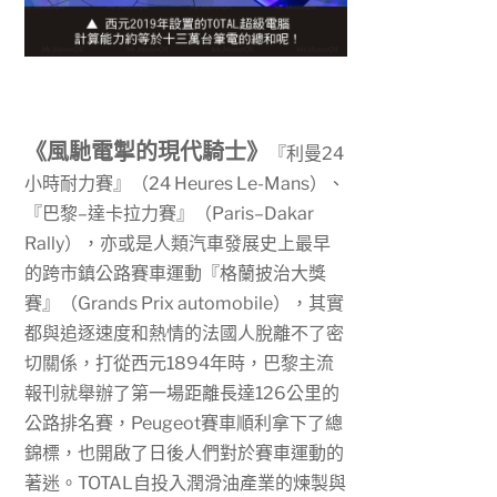
《風馳電掣的現代騎士》
『利曼
24
小時耐力賽』（
24 Heures Le-Mans
）、
『巴黎
–
達卡拉力賽』（
Paris–Dakar
Rally
），亦或是人類汽車發展史上最早
的跨市鎮公路賽車運動『格蘭披治大獎
賽』（
Grands Prix automobile
），其實
都與追逐速度和熱情的法國人脫離不了密
切關係，打從西元
1894
年時，巴黎主流
報刊就舉辦了第一場距離長達
126
公里的
公路排名賽，
Peugeot
賽車順利拿下了總
錦標，也開啟了日後人們對於賽車運動的
著迷。
TOTAL
自投入潤滑油產業的煉製與