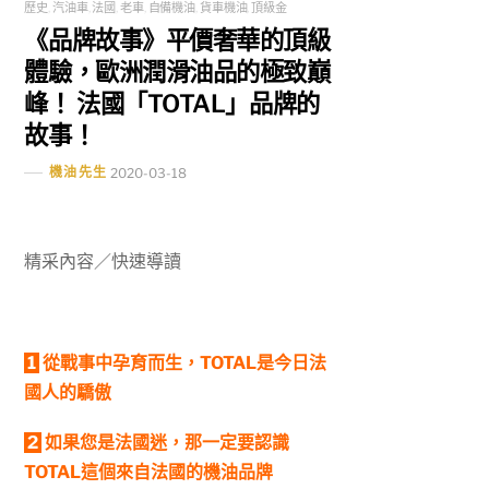
歷史
,
汽油車
,
法國
,
老車
,
自備機油
,
貨車機油
,
頂級金
《品牌故事》平價奢華的頂級
體驗，歐洲潤滑油品的極致巔
峰！ 法國「TOTAL」品牌的
故事！
機油先生
2020-03-18
精采內容／快速導讀
1
從戰事中孕育而生，TOTAL
是今日法
國人的驕傲
2
如果您
是法國迷
，那一定要認識
TOTAL
這個來自法國的機油品牌