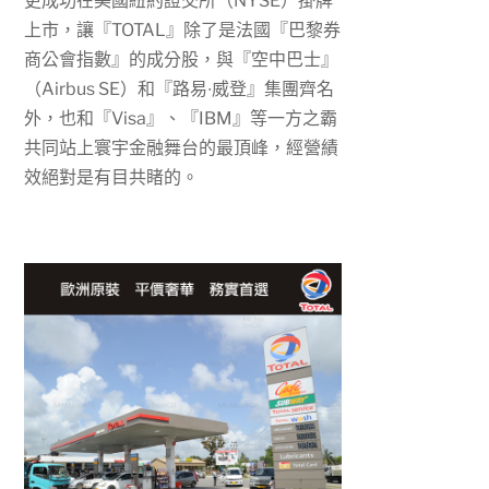
更成功在美國紐約證交所（
NYSE
）掛牌
上市，讓『
TOTAL
』除了是法國『巴黎券
商公會指數』的成分股，與『空中巴士』
（
Airbus SE
）和『路易
∙
威登』集團齊名
外，也和『
Visa
』、『
IBM
』等一方之霸
共同站上寰宇金融舞台的最頂峰，經營績
效絕對是有目共睹的。