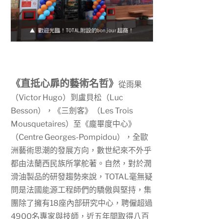
《直抵心扉的藝術名哲》
從雨果
（
Victor Hugo
）到盧貝松（
Luc
Besson
），《三劍客》（
Les Trois
Mousquetaires
）至《龐畢度中心》
（
Centre Georges-Pompidou
），全歐
洲藝術思潮的發展方向，數世紀來不外乎
都由法蘭西民族所掌舵著。自然，對於潤
滑油製品的研發趨勢來說，
TOTAL
毫無疑
問是法國能源工程師們的驕傲與堅持，集
團除了擁有
18
座內部研究中心，聘僱超過
4900
名專家與技師，近五年間取得八百