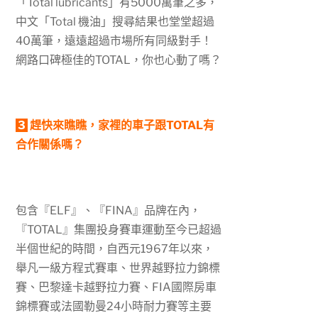
「
Total lubricants
」有5000萬筆之多，
中文「
Total
機油」搜尋結果也堂堂超過
40
萬筆，遠遠超過市場所有同級對手！
網路口碑極佳的TOTAL，你也心動了嗎？
3
趕快來瞧瞧，家裡的車子
跟TOTAL
有
合作關係
嗎
？
包含『
ELF
』、『
FINA
』品牌在內，
『
TOTAL
』集團投身賽車運動至今已超過
半個世紀的時間，自西元
1967
年以來，
舉凡一級方程式賽車、世界越野拉力錦標
賽、巴黎達卡越野拉力賽、
FIA
國際房車
錦標賽或法國勒曼
24
小時耐力賽等主要