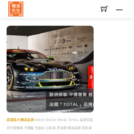
Skip
Men
to
content
認識各大機油品牌
0W20
,
5W30
,
5W40
,
TOTAL
,
品質保證
,
四行程機車
,
平價藍
,
性能紅
,
日系車
,
柴油車
,
機油品牌
,
歐系車
,