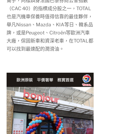
幫手，同樣躋身法國巴黎券商公會指數
（
CAC 40
）的指標成分股之一，
TOTAL
也是汽機車保養時值得信靠的最佳夥伴，
舉凡
Nissan
、
Mazda
、
KIA
等日、韓系品
牌，或是
Peugeot
、
Citroën
等歐洲汽車
大廠，保固新車和資深老車，在
TOTAL
都
可以找到最速配的潤滑油。