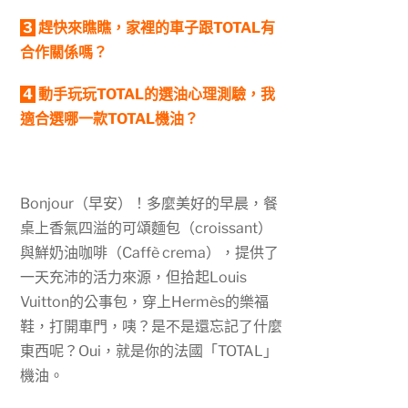
3
趕快來瞧瞧，家裡的車子
跟TOTAL
有
合作關係
嗎
？
4
動手玩玩TOTAL
的選油心理測驗
，我
適合
選
哪一款TOTAL機油？
Bonjour（早安）！多麼美好的早晨，餐
桌上香氣四溢的可頌麵包（
croissant
）
與鮮奶油咖啡（
Caffè crema
），提供了
一天充沛的活力來源，但拾起
Louis
Vuitton
的公事包，穿上
Hermès
的樂福
鞋，打開車門，咦？是不是還忘記了什麼
東西呢？
Oui
，就是你的法國「
TOTAL
」
機油。