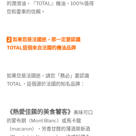
的潤滑油，『
TOTAL
』機油，
100
％值得
您和愛車的信賴。
2
如果您
是法國迷
，那一定要認識
TOTAL
這個來自法國的機油品牌
如果您是法國迷，請您「務必」要認識
TOTAL
，這個源於法國的知名品牌：
《熱愛佳餚的美食饕客》
美味可口
的蒙布朗（
Mont Blanc
）或馬卡龍
（
macaron
），芳香甘醇的薄酒萊新酒