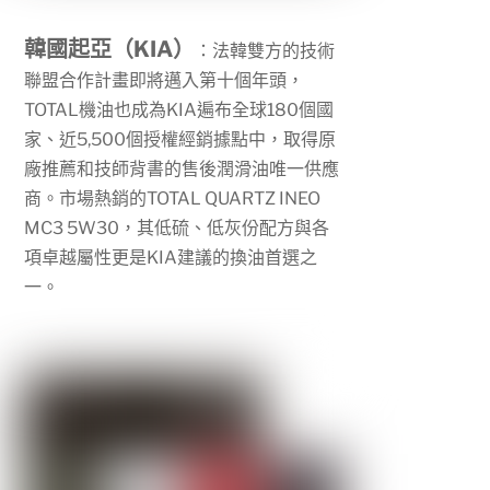
韓國起亞（KIA）
：法韓雙方的技術
聯盟合作計畫即將邁入第十個年頭，
TOTAL
機油也成為
KIA
遍布全球
180
個國
家、近
5,500
個授權經銷據點中，取得原
廠推薦和技師背書的售後潤滑油唯一供應
商。市場熱銷的
TOTAL QUARTZ INEO
MC3 5W30
，其低硫、低灰份配方與各
項卓越屬性更是
KIA
建議的換油首選之
一。