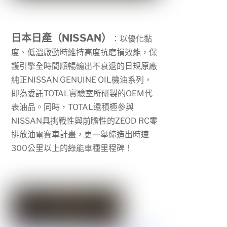
日本日產（NISSAN）
：以優化黏
度、低溫啟動時維持高度抗磨損效能，保
護引擎全時間順暢輸出不衰退的日規原廠
純正
NISSAN GENUINE OIL
機油系列，
即為委託
TOTAL
實驗室所研製的
OEM
代
表油品。同時，
TOTAL
還積極參與
NISSAN
具挑戰性與前瞻性的
ZEOD RC
零
排放油電賽車計畫，更一舉締造出時速
300
公里以上的綠能車種里程碑！