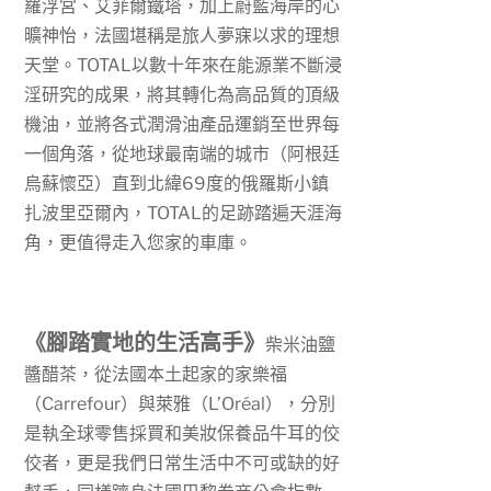
羅浮宮、艾菲爾鐵塔，加上蔚藍海岸的心
曠神怡，法國堪稱是旅人夢寐以求的理想
天堂。
TOTAL
以數十年來在能源業不斷浸
淫研究的成果，將其轉化為高品質的頂級
機油，並將各式潤滑油產品運銷至世界每
一個角落，從地球最南端的城市（阿根廷
烏蘇懷亞）直到北緯
69
度的俄羅斯小鎮
扎波里亞爾內，
TOTAL
的足跡踏遍天涯海
角，更值得走入您家的車庫。
《腳踏實地的生活高手》
柴米油鹽
醬醋茶，從法國本土起家的家樂福
（
Carrefour
）與萊雅（
L’Or
éal），分別
是執全球零售採買和美妝保養品牛耳的佼
佼者，更是我們日常生活中不可或缺的好