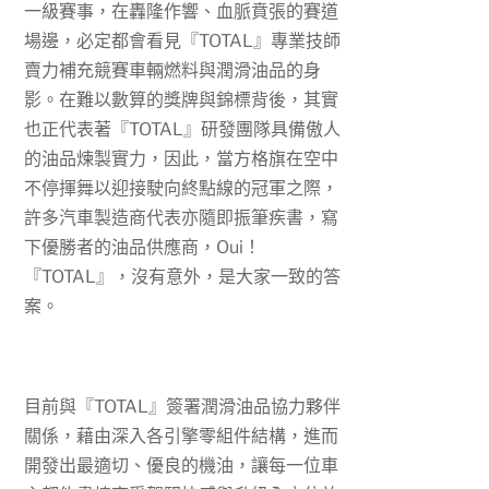
一級賽事，在轟隆作響、血脈賁張的賽道
場邊，必定都會看見『
TOTAL
』專業技師
賣力補充競賽車輛燃料與潤滑油品的身
影。在難以數算的獎牌與錦標背後，其實
也正代表著『
TOTAL
』研發團隊具備傲人
的油品煉製實力，因此，當方格旗在空中
不停揮舞以迎接駛向終點線的冠軍之際，
許多汽車製造商代表亦隨即振筆疾書，寫
下優勝者的油品供應商，
Oui
！
『
TOTAL
』，沒有意外，是大家一致的答
案。
目前與『
TOTAL
』簽署潤滑油品協力夥伴
關係，藉由深入各引擎零組件結構，進而
開發出最適切、優良的機油，讓每一位車