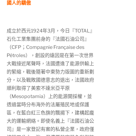
國人的驕傲
成立於西元
1924
年
3
月，今日『
TOTAL
』
石化工業集團前身的『法國石油公司』
（
CFP
；
Compagnie Française des
P
étroles），創設的遠因是在第一次世界
大戰接近尾聲時，法國遭逢了能源供輸上
的緊縮，戰後隨著中東勢力版圖的重新劃
分，以及戰敗國德意志的退出，法國政府
順利取得了美索不達米亞平原
（
Mesopotamia
）上的能源開採權，並
透過當時分布海外的法屬殖民地或保護
區，在藍白紅三色旗的飄揚下，建構起龐
大的運輸網絡。即使名義上『法國石油公
司』是一家登記有案的私營企業，政府僅