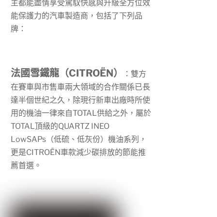
主都能盡情享受駕馭快感與升級全方位效
能保護力的汽車製造商，包括了下列品
牌：
法國雪鐵龍（CITROËN）
：雙方
在賽車與市售車兩大領域的合作關係已長
達半個世紀之久，除現行新車出廠時所使
用的機油一律來自
TOTAL
供給之外，屬於
TOTAL
頂級的
QUARTZ INEO
LowSAPs
（低硫、低灰份）機油系列，
更是
CITROËN
車款減少碳排放的節能推
薦首選。