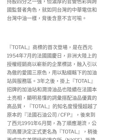
持股四分之一強，但濃厚的官營色彩與跨
國監督者角色，就如同台灣的中華電信和
台灣中油一樣，背後含意不言可喻。
『
TOTAL
』商標的首次登場，是在西元
1954
年
7
月的法國國慶日，非洲大陸上的
授權經銷商以嶄新的企業標誌，融入引以
為傲的愛國三原色，用以點綴轄下的加油
站與服務區。
3
年之後，掛上『
TOTAL
』
招牌的加油站和潤滑油品也陸續在法國本
土亮相，顯明易懂的詞彙搭配油品優異的
高品質，『
TOTAL
』的知名度慢慢超越了
原本的『法國石油公司
/ CFP
』，後來到
了西元
1991
年
6
月間，為了順應潮流，公
司高層決定正式更名為『
TOTAL
』，稍後