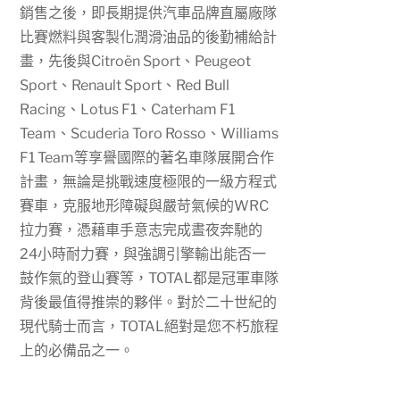
銷售之後，即長期提供汽車品牌直屬廠隊
比賽燃料與客製化潤滑油品的後勤補給計
畫，先後與
Citroën Sport
、
Peugeot
Sport
、
Renault Sport
、
Red Bull
Racing
、
Lotus F1
、
Caterham F1
Team
、
Scuderia Toro Rosso
、
Williams
F1 Team
等享譽國際的著名車隊展開合作
計畫，無論是挑戰速度極限的一級方程式
賽車，克服地形障礙與嚴苛氣候的
WRC
拉力賽，憑藉車手意志完成晝夜奔馳的
24
小時耐力賽，與強調引擎輸出能否一
鼓作氣的登山賽等，
TOTAL
都是冠軍車隊
背後最值得推崇的夥伴。對於二十世紀的
現代騎士而言，
TOTAL
絕對是您不朽旅程
上的必備品之一。