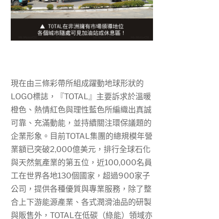
現在由三條彩帶所組成躍動地球形狀的
LOGO
標誌，『
TOTAL
』主要訴求於溫暖
橙色、熱情紅色與理性藍色所編織出真誠
可靠、充滿動能，並持續關注環保議題的
企業形象。目前
TOTAL
集團的總規模年營
業額已突破
2,000
億美元，排行全球石化
與天然氣產業的第五位，近
100,000
名員
工在世界各地
130
個國家，超過
900
家子
公司，提供各種優質與專業服務，除了整
合上下游能源產業、各式潤滑油品的研製
與販售外，
TOTAL
在低碳（綠能）領域亦