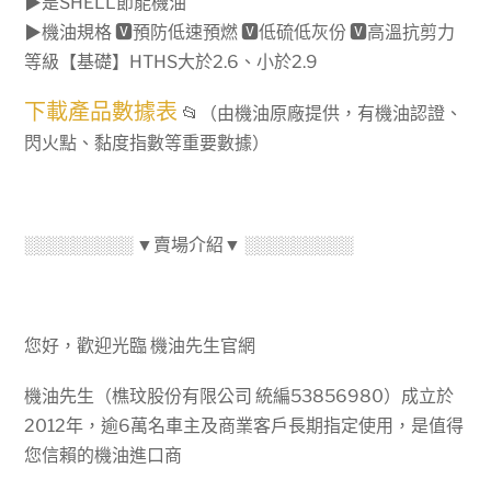
▶是SHELL節能機油
HELIX
▶機油規格 🆅預防低速預燃 🆅低硫低灰份 🆅高溫抗剪力
ULTRA
等級【基礎】HTHS大於2.6、小於2.9
SP
0W20
下載產品數據表
📂（由機油原廠提供，有機油認證、
Ｍ
閃火點、黏度指數等重要數據）
G
全
車
系，
░░░░░░░░░ ▼賣場介紹▼ ░░░░░░░░░
油
電、
小
您好，歡迎光臨 機油先生官網
排
量
機油先生（樵玟股份有限公司 統編53856980）成立於
渦
2012年，逾6萬名車主及商業客戶長期指定使用，是值得
輪
您信賴的機油進口商
C5+SP