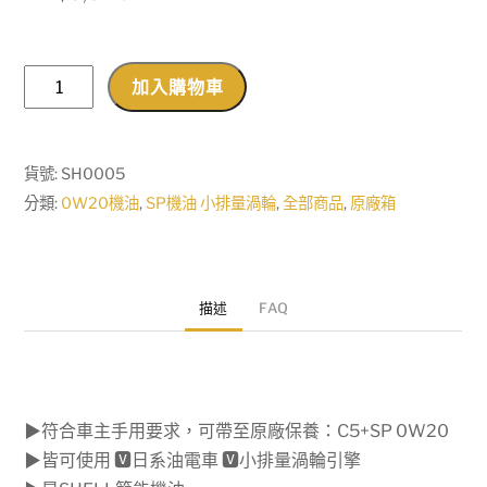
現
加入購物車
貨
【機
油
貨號:
SH0005
先
分類:
0W20機油
,
SP機油 小排量渦輪
,
全部商品
,
原廠箱
生】
【原
廠
描述
FAQ
箱
12L】
歐
盟
▶符合車主手用要求，可帶至原廠保養：C5+SP 0W20
製
▶皆可使用 🆅日系油電車 🆅小排量渦輪引擎
SHELL