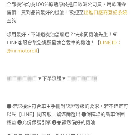
雙
全部機油均為100%原瓶原裝進口歐洲公司貨，用歐洲零
效
售價，買到品質最好的機油！歡迎至
出進口廠商登記系統
合
查詢
一
想用最好、不知道機油怎麼選？快來問機油先生！💬
數
LINE客服會幫您挑選最適合愛車的機油！【
LINE ID：
量
@mr.motoroil
】
░░░░░░░░░ ▼下單流程▼ ░░░░░░░░░
➊ 確認機油符合車主手冊對認證等級的要求，若不確定可
以先【LINE】問客服，幫您篩選出 ➊保障您的新車保固
權益 ➋充份保護引擎 ➌兼顧您偏好的機油