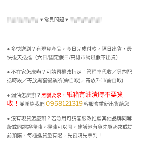
░░░░░░░░░ ▼常見問題▼ ░░░░░░░░░
● 多快送到？有現貨產品，今日完成付款，隔日出貨，最
快後天送達（六日/國定假日/高雄市颱風假不出貨）
● 不在家怎麼辦？可請司機改指定：管理室代收／另約配
送時段／寄放黑貓營業所(需自取)／寄放7-11(需自取)
紙箱有油漬時不要簽
● 漏油怎麼辦？
黑貓要求，
收！
0958121319
並聯絡我們
客服會重新出貨給您
● 沒有現貨怎麼辦？若急用可請客服改推薦其他品牌同等
級或同認證機油。機油可以囤，建議趁有貨先買起來或提
前預購，每櫃進貨量有限，先預購先拿到！