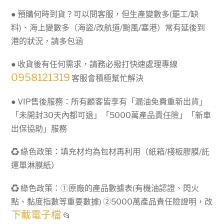
● 預購何時到貨？可以問客服，但生產變數多(罷工/缺
料)、海上變數多（海盜/改航道/颱風/塞港）常有延後到
港的狀況，請多包涵
● 收貨後有任何需求，請務必撥打快速處理專線
0958121319
客服會積極幫忙解決
● VIP售後服務：所有顧客皆享有「漏油免費重新出貨」
「未開封30天內都可退」「5000萬產品責任險」「新車
出保協助」服務
♻ 綠色政策：填充材均為包材再利用（紙箱/棧板膠膜/託
運單淋膜紙）
♻ 綠色政策：①原廠的產品數據表(有機油認證、閃火
點、黏度指數等重要數據) ②5000萬產品責任險證明，改
下載電子檔
📂