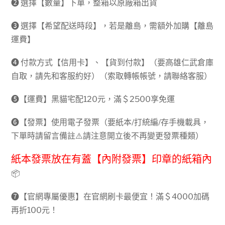
➋ 選擇【數量】下單，整箱以原廠箱出貨
➌ 選擇【希望配送時段】，若是離島，需額外加購【離島
運費】
➍ 付款方式【信用卡】、【貨到付款】（要高雄仁武倉庫
自取，請先和客服約好）（索取轉帳帳號，請聯絡客服）
➎【運費】黑貓宅配120元，滿＄2500享免運
➏【發票】使用電子發票（要紙本/打統編/存手機載具，
下單時請留言備註⚠️請注意開立後不再變更發票種類）
紙本發票放在有蓋【內附發票】印章的紙箱內
📦
➐【官網專屬優惠】在官網刷卡最便宜！滿＄4000加碼
再折100元！