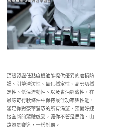
頂級認證低黏度機油能提供優異的磨損防
護、引擎清潔性、氧化穩定性、高剪切穩
定性、低溫流動性、以及省油經濟性，在
最嚴苛行駛條件中保持最佳功率與性能，
滿足你對豪華駕馭的所有渴望，預備好迎
接全新的駕駛感受，讓你不管是馬路、山
路還是賽道，一樣制霸。