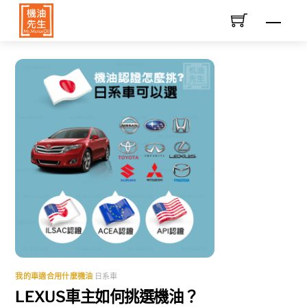
Skip
Men
to
content
我的車適合用什麼機油
日系車
LEXUS車主如何挑選機油？