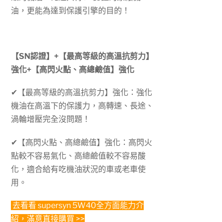
油，更能為達到保護引擎的目的！
【SN認證】+【最高等級的高溫抗剪力】
強化+【高閃火點、高總鹼值】強化
✔【最高等級的高溫抗剪力】強化：強化
機油在高溫下的保護力，高轉速、長途、
渦輪增壓完全沒問題！
✔【高閃火點、高總鹼值】強化：高閃火
點較不容易氣化、高總鹼值較不容易酸
化，適合給有吃機油狀況的車或老車使
用。
去看看
supersyn 5W40
全方面能力介
紹，滿意直接購買 >>