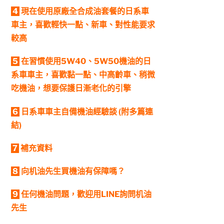
4
現在使用原廠全合成油套餐的日系車
車主，喜歡輕快一點、新車、對性能要求
較高
5
在習慣使用5W40、5W50機油的日
系車車主，喜歡黏一點、中高齡車、稍微
吃機油，想要保護日漸老化的引擎
6
日系車車主自備機油經驗談 (附多篇連
結)
7
補充資料
8
向机油先生買機油有保障嗎？
9
任何機油問題，歡迎用LINE詢問机油
先生