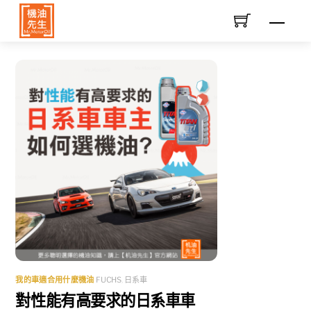
Skip
Men
to
content
我的車適合用什麼機油
FUCHS
,
日系車
對性能有高要求的日系車車