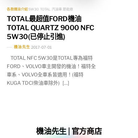
各款機油介紹
5W30
,
TOTAL
,
汽油車
,
節能綠
TOTAL最超值FORD機油
TOTAL QUARTZ 9000 NFC
5W30(已停止引進)
機油先生
2017-07-01
TOTAL NFC 5W30是TOTAL專為福特
FORD、VOLVO車主開發的機油！福特全
車系、VOLVO全車系皆適用！(福特
KUGA TDCI柴油車除外) […]
機油先生 | 官方商店