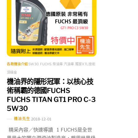
各款機油介紹
5W30
,
FUCHS
,
柴油車
,
汽油車
,
獨家XTL技術
,
頂級金
機油界的隱形冠軍：以核心技
術稱霸的德國FUCHS
FUCHS TITAN GT1 PRO C-3
5W30
機油先生
2018-12-01
精采內容／快速導讀 1 FUCHS是全世