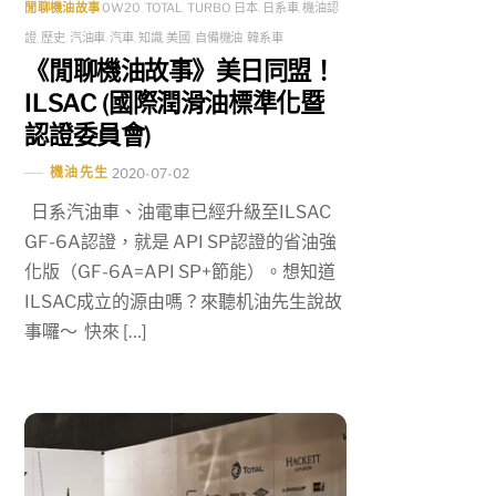
閒聊機油故事
0W20
,
TOTAL
,
TURBO
,
日本
,
日系車
,
機油認
證
,
歷史
,
汽油車
,
汽車
,
知識
,
美國
,
自備機油
,
韓系車
《閒聊機油故事》美日同盟！
ILSAC (國際潤滑油標準化暨
認證委員會)
機油先生
2020-07-02
日系汽油車、油電車已經升級至ILSAC
GF-6A認證，就是 API SP認證的省油強
化版（GF-6A=API SP+節能）。想知道
ILSAC成立的源由嗎？來聽机油先生說故
事囉～ 快來 […]