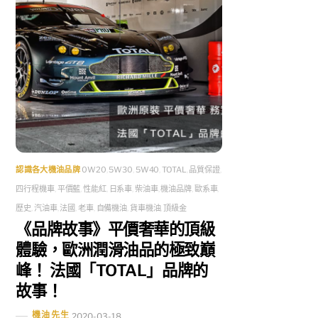
認識各大機油品牌
0W20
,
5W30
,
5W40
,
TOTAL
,
品質保證
,
四行程機車
,
平價藍
,
性能紅
,
日系車
,
柴油車
,
機油品牌
,
歐系車
,
歷史
,
汽油車
,
法國
,
老車
,
自備機油
,
貨車機油
,
頂級金
《品牌故事》平價奢華的頂級
體驗，歐洲潤滑油品的極致巔
峰！ 法國「TOTAL」品牌的
故事！
機油先生
2020-03-18