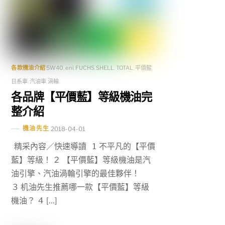
各款機油介紹
5W40
,
eni
,
FUCHS
,
SHELL
,
TOTAL
,
平價藍
,
日系車
,
汽油車
,
渦輪
各品牌【平價藍】等級機油完
整介紹
機油先生
2018-04-01
精采內容／快速導讀 1 不平凡的【平價
藍】等級！ 2 【平價藍】等級機油是汽
油引擎、汽油渦輪引擎的最佳夥伴！
3 机油先生推薦哪一款【平價藍】等級
機油？ 4 […]