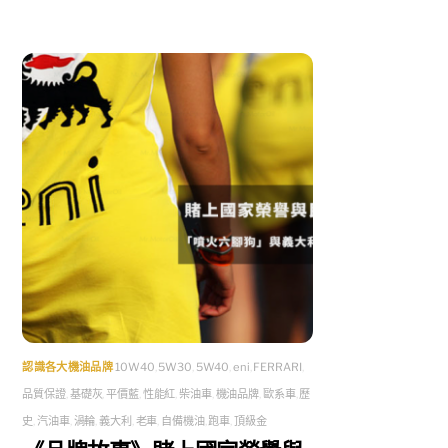
認識各大機油品牌
10W40
,
5W30
,
5W40
,
eni
,
FERRARI
,
品質保證
,
基礎灰
,
平價藍
,
性能紅
,
柴油車
,
機油品牌
,
歐系車
,
歷
史
,
汽油車
,
渦輪
,
義大利
,
老車
,
自備機油
,
跑車
,
頂級金