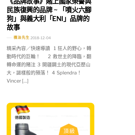
《品牌故事》賭上國家榮譽與
民族復興的品牌 ~ 「噴火六腳
狗」與義大利「ENI」品牌的
故事
機油先生
2018-12-04
精采內容／快速導讀 1 狂人的野心，轉
動時代的巨輪！ 2 救世主的降臨，翻
轉命運的賭注 3 開疆闢土的現代亞歷山
大，謎樣般的殞落！ 4 Splendra！
Vincer […]