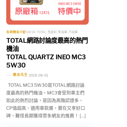
各款機油介紹
5W30
,
TOTAL
,
性能紅
,
柴油車
,
汽油車
TOTAL網路討論度最高的熱門
機油
TOTAL QUARTZ INEO MC3
5W30
機油先生
2018-08-01
TOTAL MC3 5W30是TOTAL網路討論
度最高的熱門機油，MC3會受到車主們
如此的熱烈討論，是因為高階認證多、
CP值超高、適用車款廣，實在又享好口
碑，難怪長期獲得眾多網友的推薦！ […]