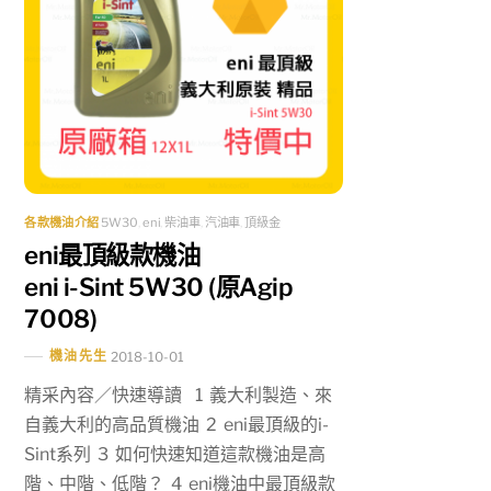
各款機油介紹
5W30
,
eni
,
柴油車
,
汽油車
,
頂級金
eni最頂級款機油
eni i-Sint 5W30 (原Agip
7008)
機油先生
2018-10-01
精采內容／快速導讀 1 義大利製造、來
自義大利的高品質機油 2 eni最頂級的i-
Sint系列 3 如何快速知道這款機油是高
階、中階、低階？ 4 eni機油中最頂級款