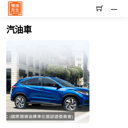
Skip
Men
to
content
汽油車