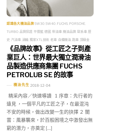
認識各大機油品牌
5W30
,
5W40
,
FUCHS
,
PORSCHE
,
TURBO
,
品質保證
,
平價藍
,
德國
,
柴油車
,
機油品牌
,
歐系車
,
歷
史
,
汽油車
,
渦輪
,
獨家XTL技術
,
老車
,
自備機油
,
跑車
,
頂級金
《品牌故事》從工匠之子到產
業巨人：世界最大獨立潤滑油
品製造供應商集團 FUCHS
PETROLUB SE 的故事
機油先生
2018-12-04
精采內容／快速導讀 1 序章：先行者的
遠見 ，一個平凡的工匠之子，在最混沌
不安的時候，做出改變一生的抉擇 2 闇
雲：風暴襲來，於百般困境之中激發出無
窮的潛力，亦奠定 […]