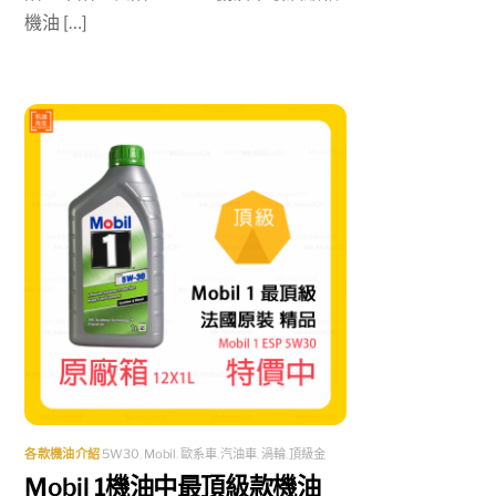
機油 […]
各款機油介紹
5W30
,
Mobil
,
歐系車
,
汽油車
,
渦輪
,
頂級金
Mobil 1機油中最頂級款機油