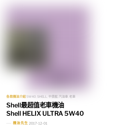
各款機油介紹
5W40
,
SHELL
,
平價藍
,
汽油車
,
老車
Shell最超值老車機油
Shell HELIX ULTRA 5W40
機油先生
2017-12-01