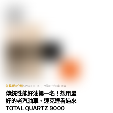
各款機油介紹
5W40
,
TOTAL
,
平價藍
,
汽油車
,
老車
傳統性能好油第一名！想用最
好的老汽油車、速克達看過來
TOTAL QUARTZ 9000