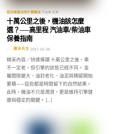
我的車適合用什麼機油
汽油車
,
老車
十萬公里之後，機油該怎麼
選？──高里程 汽油車/柴油車
保養指南
機油先生
2017-10-26
精采內容／快速導讀 十萬公里之後，車
不一定老，但引擎的狀態已經不同。 金
屬間隙變大、油封老化、油泥與積碳開始
累積——這些都是時間留下的自然結果。
此時，機油不只是潤滑，更是維持引擎健
康與穩定的關鍵。 […]