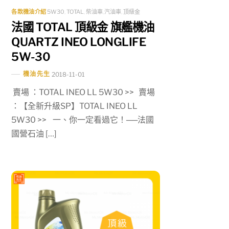
各款機油介紹
5W30
,
TOTAL
,
柴油車
,
汽油車
,
頂級金
法國 TOTAL 頂級金 旗艦機油
QUARTZ INEO LONGLIFE
5W-30
機油先生
2018-11-01
賣場 ：TOTAL INEO LL 5W30 >> 賣場
：【全新升級SP】TOTAL INEO LL
5W30 >> 一、你一定看過它！──法國
國營石油 […]