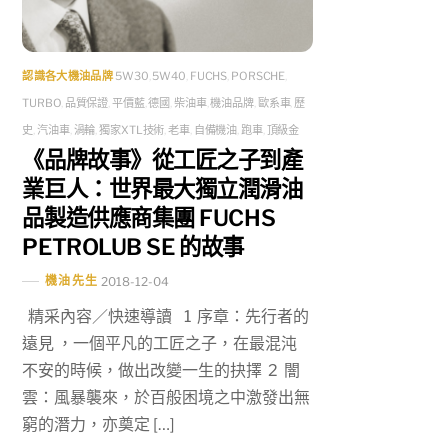
認識各大機油品牌
5W30
,
5W40
,
FUCHS
,
PORSCHE
,
TURBO
,
品質保證
,
平價藍
,
德國
,
柴油車
,
機油品牌
,
歐系車
,
歷
史
,
汽油車
,
渦輪
,
獨家XTL技術
,
老車
,
自備機油
,
跑車
,
頂級金
《品牌故事》從工匠之子到產
業巨人：世界最大獨立潤滑油
品製造供應商集團 FUCHS
PETROLUB SE 的故事
機油先生
2018-12-04
精采內容／快速導讀 1 序章：先行者的
遠見 ，一個平凡的工匠之子，在最混沌
不安的時候，做出改變一生的抉擇 2 闇
雲：風暴襲來，於百般困境之中激發出無
窮的潛力，亦奠定 […]