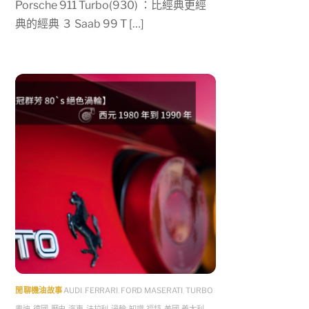
Porsche 911 Turbo(930) ：比經典更經
典的經典 3 Saab 99 T […]
閒聊機油故事
AUDI
,
FERRARI
,
FORD
,
MASERATI
,
TURBO
,