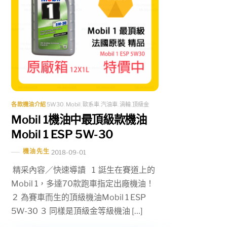
各款機油介紹
5W30
,
Mobil
,
歐系車
,
汽油車
,
渦輪
,
頂級金
Mobil 1機油中最頂級款機油
Mobil 1 ESP 5W-30
機油先生
2018-09-01
精采內容／快速導讀 1 誔生在賽道上的
Mobil 1，多達70款跑車指定出廠機油！
2 為賽車而生的頂級機油Mobil 1 ESP
5W-30 3 同樣是頂級金等級機油 […]