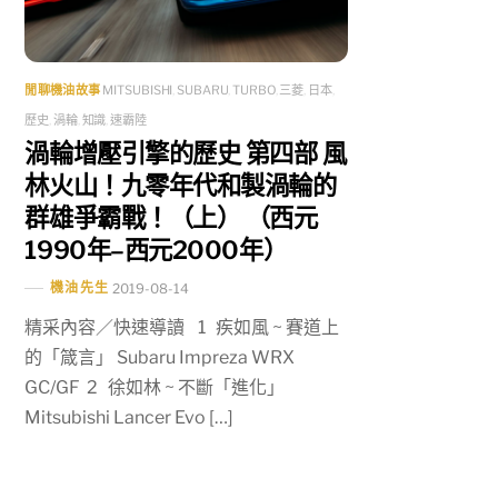
閒聊機油故事
MITSUBISHI
,
SUBARU
,
TURBO
,
三菱
,
日本
,
歷史
,
渦輪
,
知識
,
速霸陸
渦輪增壓引擎的歷史 第四部 風
林火山！九零年代和製渦輪的
群雄爭霸戰！（上） （西元
1990年–西元2000年）
機油先生
2019-08-14
精采內容／快速導讀 1 疾如風 ~ 賽道上
的「箴言」 Subaru Impreza WRX
GC/GF 2 徐如林 ~ 不斷「進化」
Mitsubishi Lancer Evo […]