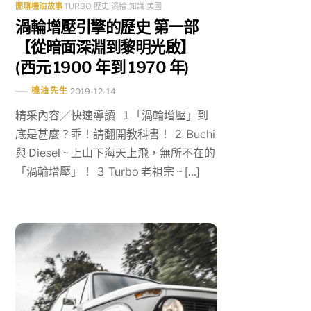
閒聊機油故事
TURBO
,
歷史
,
渦輪
,
知識
,
美國
渦輪增壓引擎的歷史 第一部
【從暗面深淵到黎明光啟】
(西元 1900 年到 1970 年)
機油先生
2019-12-14
精采內容／快速導讀 1 「渦輪增壓」到
底是甚麼？乖！請翻開教科書！ 2 Buchi
與 Diesel ~ 上山下海天上飛，無所不在的
「渦輪增壓」！ 3 Turbo 老祖宗 ~ […]