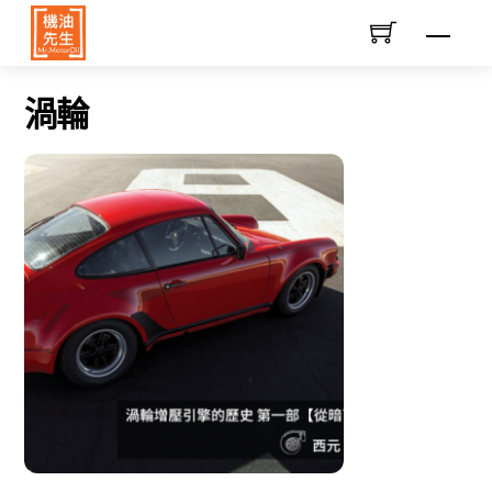
Skip
Men
to
content
渦輪