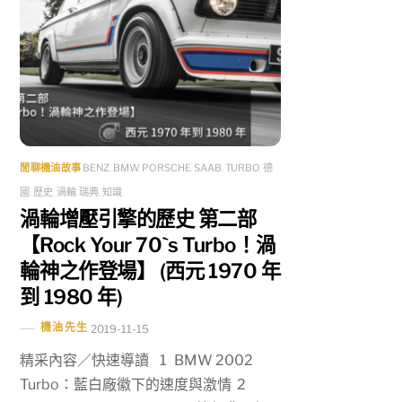
閒聊機油故事
BENZ
,
BMW
,
PORSCHE
,
SAAB
,
TURBO
,
德
國
,
歷史
,
渦輪
,
瑞典
,
知識
渦輪增壓引擎的歷史 第二部
【Rock Your 70`s Turbo！渦
輪神之作登場】 (西元 1970 年
到 1980 年)
機油先生
2019-11-15
精采內容／快速導讀 1 BMW 2002
Turbo：藍白廠徽下的速度與激情 2