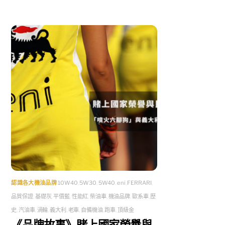
認識各大機油品牌
10W40
,
5W30
,
5W40
,
eni
,
FERRARI
,
品質保證
,
基礎灰
,
平價藍
,
性能紅
,
柴油車
,
機油品牌
,
歐系車
,
歷
史
,
汽油車
,
渦輪
,
義大利
,
老車
,
自備機油
,
跑車
,
頂級金