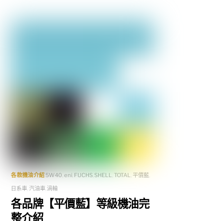
各款機油介紹
5W40
,
eni
,
FUCHS
,
SHELL
,
TOTAL
,
平價藍
,
日系車
,
汽油車
,
渦輪
各品牌【平價藍】等級機油完
整介紹