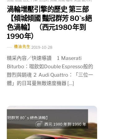
奧迪
,
德國
,
歷史
,
汽車
,
法拉利
,
渦輪
,
知識
,
福特
,
美國
,
義大利
渦輪增壓引擎的歷史 第三部
【傾城傾國 豔冠群芳 80`s絕
色渦輪】 （西元1980年到
1990年）
機油先生
2019-10-28
精采內容／快速導讀 1 Maserati
Biturbo：啜飲如Double Espresso般的
醇烈與銷魂 2 Audi Quattro：「三位一
體」的日耳曼無敵速度機器 […]