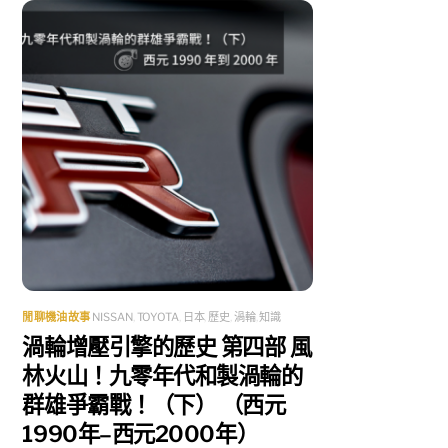
閒聊機油故事
NISSAN
,
TOYOTA
,
日本
,
歷史
,
渦輪
,
知識
渦輪增壓引擎的歷史 第四部 風
林火山！九零年代和製渦輪的
群雄爭霸戰！（下） （西元
1990年–西元2000年）