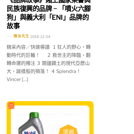
《品牌故事》賭上國家榮譽與
民族復興的品牌 ~ 「噴火六腳
狗」與義大利「ENI」品牌的
故事
機油先生
2018-12-04
精采內容／快速導讀 1 狂人的野心，轉
動時代的巨輪！ 2 救世主的降臨，翻
轉命運的賭注 3 開疆闢土的現代亞歷山
大，謎樣般的殞落！ 4 Splendra！
Vincer […]