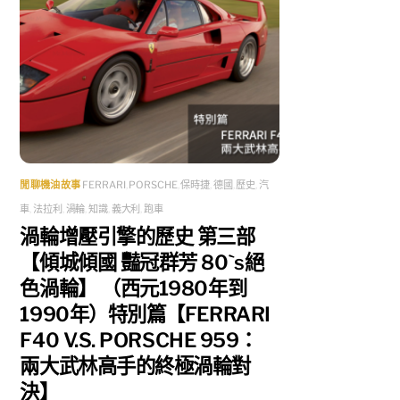
閒聊機油故事
FERRARI
,
PORSCHE
,
保時捷
,
德國
,
歷史
,
汽
車
,
法拉利
,
渦輪
,
知識
,
義大利
,
跑車
渦輪增壓引擎的歷史 第三部
【傾城傾國 豔冠群芳 80`s絕
色渦輪】 （西元1980年到
1990年）特別篇【FERRARI
F40 V.S. PORSCHE 959：
兩大武林高手的終極渦輪對
決】