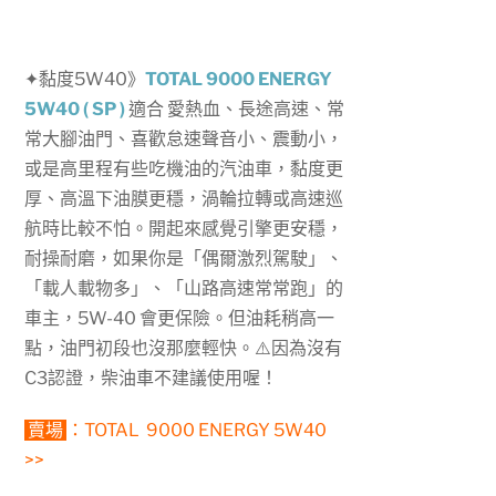
✦黏度5W40》
TOTAL 9000 ENERGY
5W40 ( SP )
適合 愛熱血、長途高速、常
常大腳油門
、喜歡怠速聲音小、震動小，
或是高里程有些吃機油的汽油車，黏度更
厚、高溫下油膜更穩，渦輪拉轉或高速巡
航時比較不怕。開起來感覺引擎更安穩，
耐操耐磨，如果你是「偶爾激烈駕駛」、
「載人載物多」、「山路高速常常跑」的
車主，5W-40 會更保險。但油耗稍高一
點，油門初段也沒那麼輕快。⚠️因為沒有
C3認證，柴油車不建議使用喔！
賣場
：
TOTAL 9000 ENERGY 5W40
>>