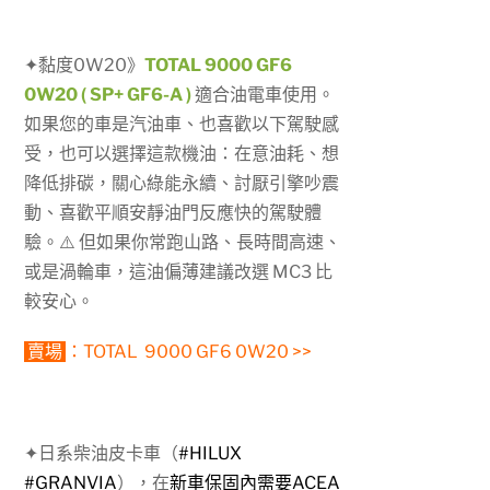
✦
黏度
0W20》
TOTAL 9000 GF6
0W20 ( SP+ GF6-A )
適合油電車使用。
如果您的車是汽油車、也喜歡以下駕駛感
受，也可以選擇這款機油：在意油耗、想
降低排碳，關心綠能永續、討厭引擎吵震
動、喜歡平順安靜油門反應快的駕駛體
驗。⚠️ 但如果你常跑山路、長時間高速、
或是渦輪車，這油偏薄建議改選 MC3 比
較安心。
賣場
：
TOTAL 9000 GF6 0W20 >>
✦日系柴油皮卡車（
#HILUX
#GRANVIA
），在
新車保固內需要ACEA