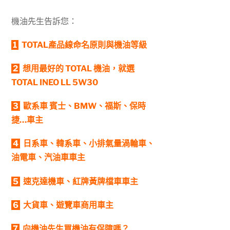
機油先生告訴您：
1
TOTAL產品線命名原則與機油等級
2
想用最好的 TOTAL 機油，就選
TOTAL INEO LL 5W30
3
歐系車 賓士、BMW、福斯、保時
捷…車主
4
日系車、韓系車、小排氣量渦輪車、
油電車、汽油車車主
5
速克達機車、紅牌黃牌檔車車主
6
大貨車、遊覽車商用車主
7
向機油先生買機油有保障嗎？