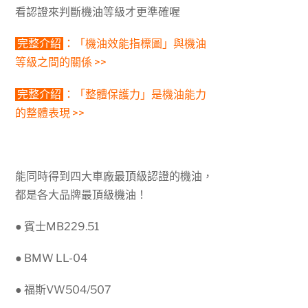
看認證來判斷機油等級才更準確喔
完整介紹
：
「機油效能指標圖」與機油
等級之間的關係 >>
完整介紹
：
「整體保護力」是機油能力
的整體表現 >>
能同時得到四大車廠最頂級認證的機油，
都是各大品牌最頂級機油！
● 賓士MB229.51
● BMW LL-04
● 福斯VW504/507