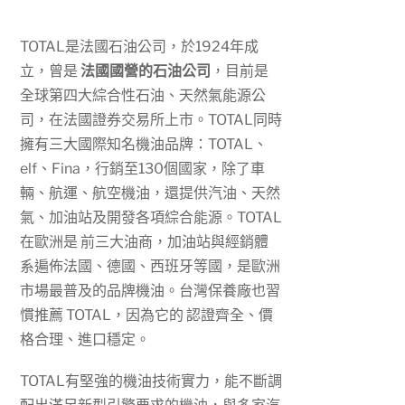
TOTAL是法國石油公司，於1924年成
立，曾是
法國國營的石油公司
，目前是
全球第四大綜合性石油、天然氣能源公
司，在法國證券交易所上市。TOTAL同時
擁有三大國際知名機油品牌：TOTAL、
elf、Fina，行銷至130個國家，除了車
輛、航運、航空機油，還提供汽油、天然
氣、加油站及開發各項綜合能源。TOTAL
在歐洲是 前三大油商，加油站與經銷體
系遍佈法國、德國、西班牙等國，是歐洲
市場最普及的品牌機油。台灣保養廠也習
慣推薦 TOTAL，因為它的 認證齊全、價
格合理、進口穩定。
TOTAL有堅強的機油技術實力，能不斷調