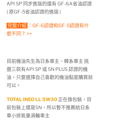
API SP 同步進版的還有 GF-6A省油認證
( 原GF-5省油認證的進版 )
完整介紹
：
GF-6認證和GF-5認證有什
麼不同？ >>
目前機油先生為日系車主、韓系車主 挑
選三款有API SP 或 SN PLUS 認證的機
油，只要選擇自己喜歡的機油黏度購買就
可以。
TOTAL INEO LL 5W30
正在換包裝，目
前包裝上還是SN，所以暫不推薦給日系
車小排氣量渦輪車主