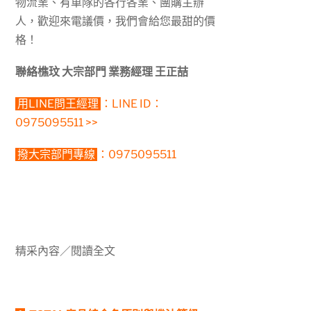
物流業、有車隊的各行各業、團購主辦
人，歡迎來電議價，我們會給您最甜的價
格！
聯絡樵玟 大宗部門 業務經理 王正喆
用LINE問王經理
：LINE ID：
0975095511 >>
撥大宗部門專線
：0975095511
精采內容／閱讀全文