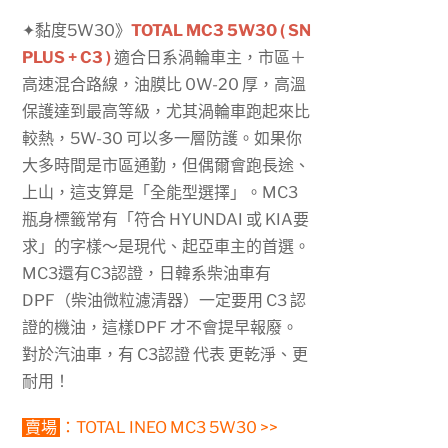
✦黏度5W30》
TOTAL MC3 5W30 ( SN
PLUS + C3 )
適合日系渦輪車主，市區＋
高速混合路線，油膜比 0W-20 厚，高溫
保護達到最高等級，尤其渦輪車跑起來比
較熱，5W-30 可以多一層防護。如果你
大多時間是市區通勤，但偶爾會跑長途、
上山，這支算是「全能型選擇」。MC3
瓶身標籤常有「符合 HYUNDAI 或 KIA要
求」的字樣～是現代、起亞車主的首選。
MC3還有C3認證，日韓系柴油車有
DPF（柴油微粒濾清器）一定要用 C3 認
證的機油，這樣DPF 才不會提早報廢。
對於汽油車，有 C3認證 代表 更乾淨、更
耐用！
賣場
：
TOTAL INEO MC3 5W30 >>