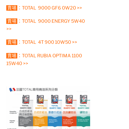
賣場
：
TOTAL 9000 GF6 0W20 >>
賣場
：
TOTAL 9000 ENERGY 5W40
>>
賣場
：
TOTAL 4T 900 10W50 >>
賣場
：
TOTAL RUBIA OPTIMA 1100
15W40 >>