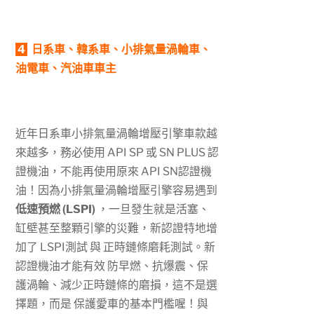
4
日系車、韓系車、小排氣量渦輪車、
油電車、汽油車車主
近年日系車小排氣量渦輪增壓引擎車款越
來越多，務必使用 API SP 或 SN PLUS 認
證機油，不能再使用原來 API SN認證機
油！因為小排氣量渦輪增壓引擎容易遇到
低速預燃 (LSPI)
，一旦發生就是活塞、
缸壁甚至整顆引擎的災難，新認證特地增
加了 LSPI測試 與 正時鏈條磨耗測試。新
認證機油才能有效 防早燃、抗爆震、保
護渦輪、減少正時鏈條的磨損，這不是選
擇題，而是 保護愛車的基本門檻喔！與