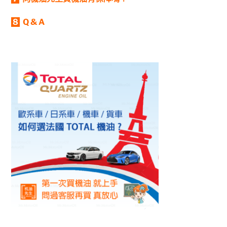
8
Q & A